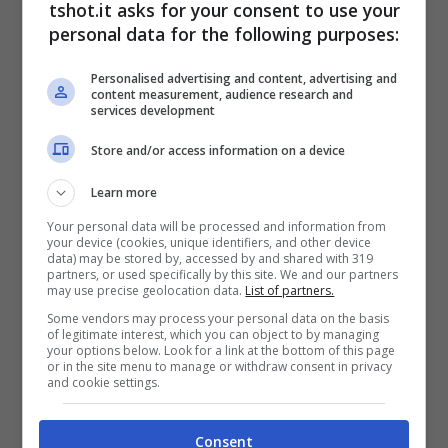
tshot.it asks for your consent to use your
I paparazzi hanno iniziato ad accorgersi della
personal data for the following purposes:
coppia qualche tempo fa in Sardegna,
Personalised advertising and content, advertising and
content measurement, audience research and
avvisandoli su uno yacht assieme ad alcuni
services development
amici. Poi, Carlos e Rebecca sono stati notati
Store and/or access information on a device
insieme a Milano e Londra.
Lei era presente
Learn more
al Gran Premio di Singapore, che ha visto
Your personal data will be processed and information from
your device (cookies, unique identifiers, and other device
Sainz trionfatore a sorpresa in pista
, ma la
data) may be stored by, accessed by and shared with 319
partners, or used specifically by this site. We and our partners
ragazza è ormai una presenza fissa in
may use precise geolocation data.
List of partners.
Formula 1 a seguire il compagno. È
Some vendors may process your personal data on the basis
of legitimate interest, which you can object to by managing
your options below. Look for a link at the bottom of this page
scontato, allora, che la vedremo anche nel
or in the site menu to manage or withdraw consent in privacy
and cookie settings.
prossimo Gran Premio a Las Vegas.
Consent