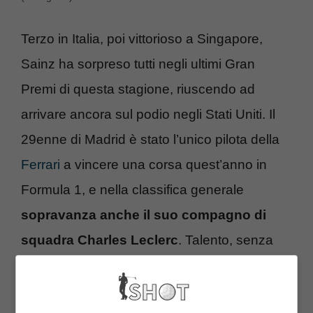
Terzo in Italia, poi vittorioso a Singapore,
Sainz ha sorpreso tutti negli ultimi Gran
Premi di questa stagione, riuscendo ad
arrivare ancora sul podio negli Stati Uniti. Il
29enne di Madrid è stato l’unico pilota della
Ferrari
a vincere una corsa quest’anno in
Formula 1, e nella classifica generale
sopravanza anche il suo compagno di
squadra Charles Leclerc
. Talento, senza
dubbio, ma probabilmente anche il conforto
della sua nuova felice relazione.