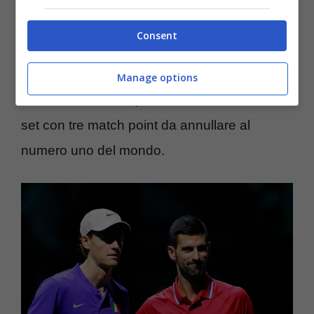
dall’eliminazione con la Serbia. Costretto a
Consent
vincere contro
Djokovic
per trascinare le
sorti della semifinale al doppio,
Sinner si è
Manage options
ritrovato sotto 4-5; 0-40
nel terzo e decisivo
set con tre match point da annullare al
numero uno del mondo.