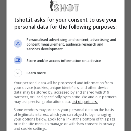
proseguito con Djokovic e di nuovo in doppio
contro la Serbia. La cavalcata trionfale si è
tshot.it asks for your consent to use your
conclusa con australiano De Minaur,
personal data for the following purposes:
demolito in finale con un perentorio 6-3; 6-
Personalised advertising and content, advertising and
0
per il punto decisivo dopo la vittoria da
content measurement, audience research and
services development
brivido di Arnaldi con Popyrin.
Store and/or access information on a device
Learn more
Sinner trionfo con record in
Your personal data will be processed and information from
Coppa Davis: che batosta
your device (cookies, unique identifiers, and other device
data) may be stored by, accessed by and shared with 319
partners, or used specifically by this site. We and our partners
per Djokovic
may use precise geolocation data.
List of partners.
Some vendors may process your personal data on the basis
of legitimate interest, which you can object to by managing
your options below. Look for a link at the bottom of this page
Eppure ventiquattro prima il trionfo con
or in the site menu to manage or withdraw consent in privacy
and cookie settings.
l’Australia, l’Italia è stata a un passo