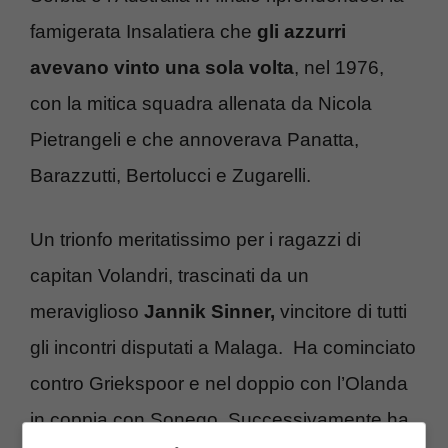
famigerata Insalatiera che
gli azzurri
avevano vinto una sola volta
, nel 1976,
con la mitica squadra allenata da Nicola
Pietrangeli e che annoverava Panatta,
Barazzutti, Bertolucci e Zugarelli.
Un trionfo meritatissimo per i ragazzi di
capitan Volandri, trascinati da un
meraviglioso
Jannik Sinner,
vincitore di tutti
gli incontri disputati a Malaga. Ha cominciato
contro Griekspoor e nel doppio con l’Olanda
in coppia con Sonego. Successivamente ha