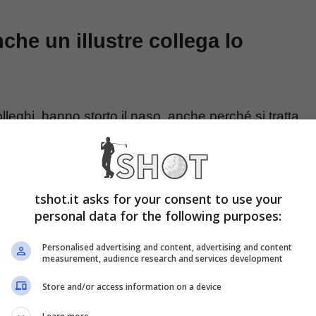
che un illustre collega lo
olleghi, hanno storto il naso, anche perché si tratta
 venuta alla luce. Tanti tennisti hanno chiesto
nti del classe 2001, a partire da Novak Djokovic.
tshot.it asks for your consent to use your
personal data for the following purposes:
Personalised advertising and content, advertising and content
measurement, audience research and services development
Store and/or access information on a device