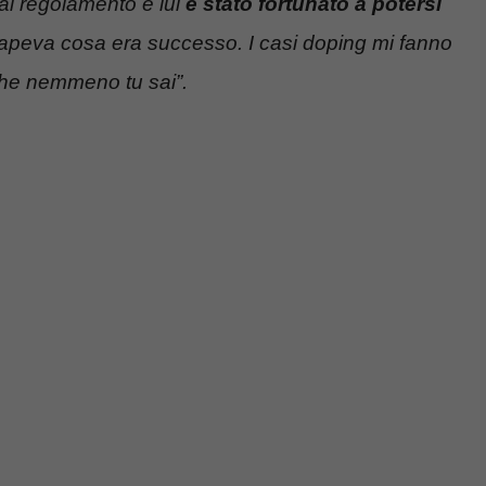
 al regolamento e lui
è stato fortunato a potersi
peva cosa era successo. I casi doping mi fanno
che nemmeno tu sai”.