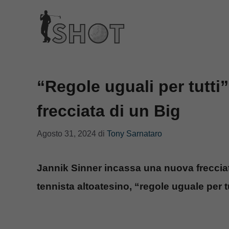
Vai
al
contenuto
“Regole uguali per tutti”
frecciata di un Big
Agosto 31, 2024
di
Tony Sarnataro
Jannik Sinner incassa una nuova frecciata
tennista altoatesino, “regole uguale per tu