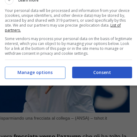
Learn more
Your personal data will be processed and information from your device
(cookies, unique identifiers, and other device data) may be stored by,
accessed by and shared with 319 partners, or used specifically by this
site. We and our partners may use precise geolocation data.
List of
partners.
Some vendors may process your personal data on the basis of legitimate
interest, which you can object to by managing your options below. Look
for a link at the bottom of this page or in the site menu to manage or
withdraw consent in privacy and cookie settings.
Manage options
Consent
sparmiando una frecciata al collega – (ANSA) – tshot.it
a vera
frecciata verso l’azzurro
che gli ha tolto la