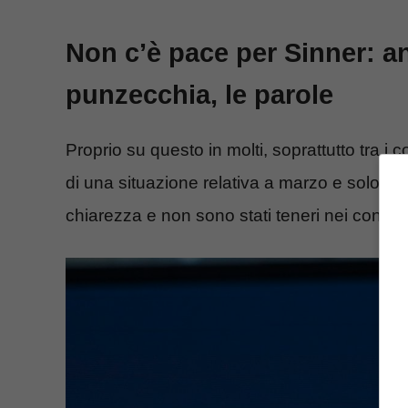
Non c’è pace per Sinner: an
punzecchia, le parole
Proprio su questo in molti, soprattutto tra i c
di una situazione relativa a marzo e solo ora
chiarezza e non sono stati teneri nei confro