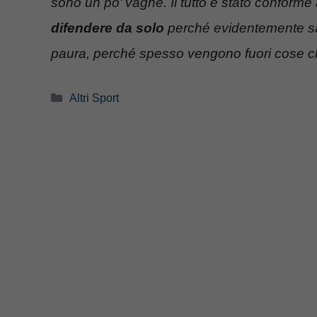
sono un po’ vaghe. Il tutto è stato conforme
difendere da solo
perché evidentemente sa
paura, perché spesso vengono fuori cose 
Categorie
Altri Sport