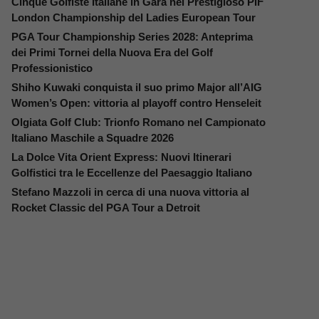
Cinque Golfiste Italiane in Gara nel Prestigioso PIF
London Championship del Ladies European Tour
PGA Tour Championship Series 2028: Anteprima
dei Primi Tornei della Nuova Era del Golf
Professionistico
Shiho Kuwaki conquista il suo primo Major all’AIG
Women’s Open: vittoria al playoff contro Henseleit
Olgiata Golf Club: Trionfo Romano nel Campionato
Italiano Maschile a Squadre 2026
La Dolce Vita Orient Express: Nuovi Itinerari
Golfistici tra le Eccellenze del Paesaggio Italiano
Stefano Mazzoli in cerca di una nuova vittoria al
Rocket Classic del PGA Tour a Detroit