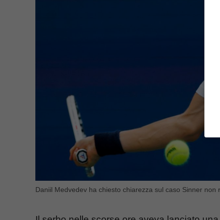
Daniil Medvedev ha chiesto chiarezza sul caso Sinner non ri
Il serbo nelle scorse ore aveva lanciato un