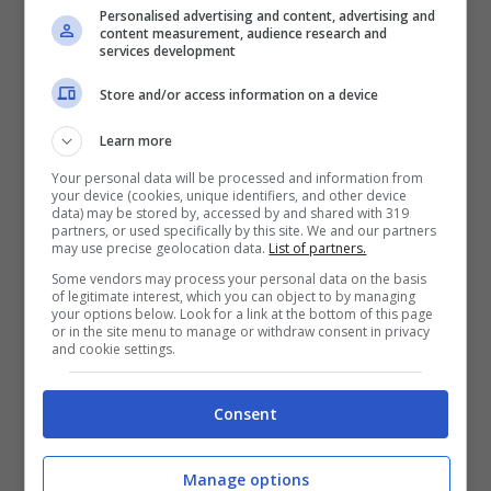
Personalised advertising and content, advertising and
Baroni, in quella che sembra essere già una
content measurement, audience research and
services development
sorta di ultima spiaggia. Subito dopo ci sarà
Store and/or access information on a device
la sosta per le nazionali e lì potrebbero
Learn more
arrivare delle decisioni clamorose e
Your personal data will be processed and information from
impopolari. Ad
analizzare la situazione in
your device (cookies, unique identifiers, and other device
data) may be stored by, accessed by and shared with 319
casa rossonera
, come riportato dai colleghi
partners, or used specifically by this site. We and our partners
may use precise geolocation data.
List of partners.
di
calciomercato.it,
sono stati anche due big
Some vendors may process your personal data on the basis
of legitimate interest, which you can object to by managing
dell’ambiente milanista come Franco Ordine
your options below. Look for a link at the bottom of this page
or in the site menu to manage or withdraw consent in privacy
e Fabio Capello. In certi punti le idee
and cookie settings.
convergono.
Consent
Il Milan è allo sbando: la
Manage options