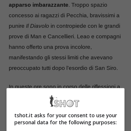
apparso imbarazzante
. Troppo spazio
concesso ai ragazzi di Pecchia, bravissimi a
punire
Il Diavolo
in contropiede con le grandi
prove di Man e Cancellieri. Leao e compagni
hanno offerto una prova incolore,
manifestando gli stessi limiti che avevano
preoccupato tutti dopo l’esordio di San Siro.
In queste ore sono in corso delle riflessioni a
Milanello. Ovviamente non si parla ancora di
esonero, ma di certo Fonseca dovrà invertire
tshot.it asks for your consent to use your
la rotta e anche velocemente. Nel prossimo
personal data for the following purposes:
week end dovrà vedersela con la Lazio di