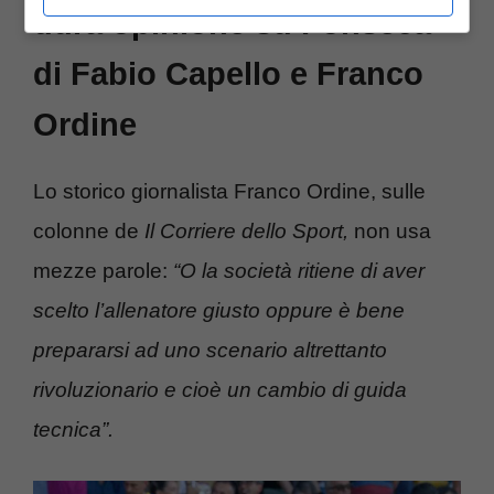
dura opinione su Fonseca
di Fabio Capello e Franco
Ordine
Lo storico giornalista Franco Ordine, sulle
colonne de
Il Corriere dello Sport,
non usa
mezze parole:
“O la società ritiene di aver
scelto l’allenatore giusto oppure è bene
prepararsi ad uno scenario altrettanto
rivoluzionario e cioè un cambio di guida
tecnica”.