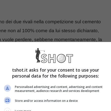
no dei due rivali nella competizione sul cemento
e non al 100% come da lui stesso dichiarato,
non vuole perdere, sebbene momentaneamente, la
n caso di vittoria del torneo da parte di Alcaraz
 non si spinga oltre le semifinali del torneo
tshot.it asks for your consent to use your
personal data for the following purposes:
sarebbe sicuro di restare primo nella Race con un
Personalised advertising and content, advertising and content
measurement, audience research and services development
erico dovesse fermarsi in finale, a Jannik
salvo il primato. Nel caso in cui il tennista
Store and/or access information on a device
i due campioni avrebbero esattamente gli stessi