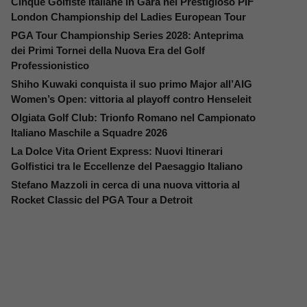
Cinque Golfiste Italiane in Gara nel Prestigioso PIF
London Championship del Ladies European Tour
PGA Tour Championship Series 2028: Anteprima
dei Primi Tornei della Nuova Era del Golf
Professionistico
Shiho Kuwaki conquista il suo primo Major all’AIG
Women’s Open: vittoria al playoff contro Henseleit
Olgiata Golf Club: Trionfo Romano nel Campionato
Italiano Maschile a Squadre 2026
La Dolce Vita Orient Express: Nuovi Itinerari
Golfistici tra le Eccellenze del Paesaggio Italiano
Stefano Mazzoli in cerca di una nuova vittoria al
Rocket Classic del PGA Tour a Detroit