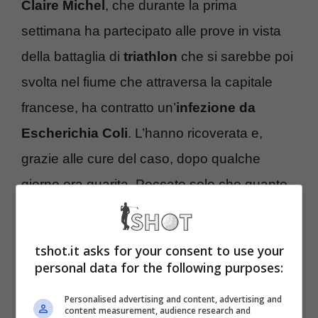
Claire Michel
, che durante la prima
settimana ha partecipato alle prove in vista
della battaglia di
triathlon
che si sarebbe poi
svolta nel fiume che attraversa la capitale
francese, ha contratto un’
infezione da
Escherichia Coli
. L’hanno ricoverata e,
grazie alle cure del caso, dopo qualche
giorno era guarita. Peccato solo che quanto
accaduto alla campionessa di Bruxelles
abbia innescato una lunga scia di polemiche.
tshot.it asks for your consent to use your
personal data for the following purposes:
Il giorno dopo il suo ricovero, il
Comitato
Personalised advertising and content, advertising and
olimpico belga
è esploso. Ha rilasciato un
content measurement, audience research and