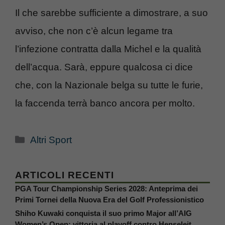
Il che sarebbe sufficiente a dimostrare, a suo
avviso, che non c’è alcun legame tra
l’infezione contratta dalla Michel e la qualità
dell’acqua. Sarà, eppure qualcosa ci dice
che, con la Nazionale belga su tutte le furie,
la faccenda terrà banco ancora per molto.
Categorie
Altri Sport
ARTICOLI RECENTI
PGA Tour Championship Series 2028: Anteprima dei
Primi Tornei della Nuova Era del Golf Professionistico
Shiho Kuwaki conquista il suo primo Major all’AIG
Women’s Open: vittoria al playoff contro Henseleit