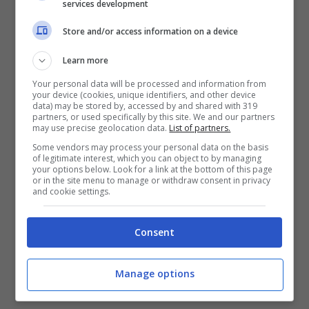
services development
comunicato nel quale diceva, piuttosto
Store and/or access information on a device
duramente, che in circostanze come quelle
Learn more
dei Giochi sarebbe bene che gli organizzatori
Your personal data will be processed and information from
definiscano tutto per il meglio sin dal
your device (cookies, unique identifiers, and other device
data) may be stored by, accessed by and shared with 319
principio. Il riferimento è al calendario delle
partners, or used specifically by this site. We and our partners
may use precise geolocation data.
List of partners.
gare e degli allenamenti, ma anche al format
Some vendors may process your personal data on the basis
of legitimate interest, which you can object to by managing
della competizione, con una chiara allusione
your options below. Look for a link at the bottom of this page
or in the site menu to manage or withdraw consent in privacy
al “dettaglio”, per nulla irrilevante, della
and cookie settings.
Senna come cornice delle battaglie
Consent
acquatiche.
Manage options
Caos Olimpiadi, galeotta fu