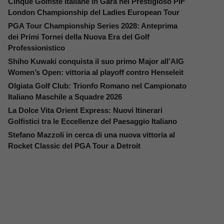
Cinque Golfiste Italiane in Gara nel Prestigioso PIF
London Championship del Ladies European Tour
PGA Tour Championship Series 2028: Anteprima
dei Primi Tornei della Nuova Era del Golf
Professionistico
Shiho Kuwaki conquista il suo primo Major all’AIG
Women’s Open: vittoria al playoff contro Henseleit
Olgiata Golf Club: Trionfo Romano nel Campionato
Italiano Maschile a Squadre 2026
La Dolce Vita Orient Express: Nuovi Itinerari
Golfistici tra le Eccellenze del Paesaggio Italiano
Stefano Mazzoli in cerca di una nuova vittoria al
Rocket Classic del PGA Tour a Detroit