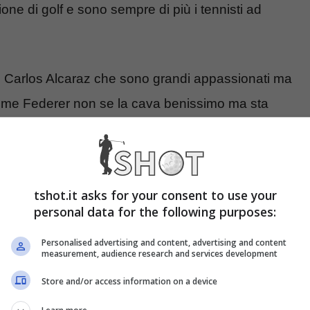
ne di golf e sono sempre di più i tennisti ad
o) e Carlos Alcaraz che sono grandi appassionati ma
come Federer non se la cava benissimo ma sta
tshot.it asks for your consent to use your
personal data for the following purposes:
Personalised advertising and content, advertising and content
measurement, audience research and services development
Store and/or access information on a device