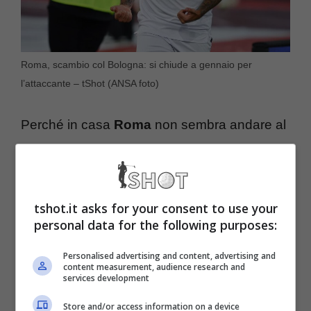
Roma, scambio col Bologna: si chiude a gennaio per
l’attaccante – tShot (ANSA foto)
Perché in casa
Roma
non sembra andare al
meglio considerando che
Ferguson
in
questo momento è anche più indietro di
Dovbyk
nelle gerarchie dopo un impatto
tshot.it asks for your consent to use your
personal data for the following purposes:
tremendo che sta facendo valutare
seriamente
Gasperini
e il club di cambiare
Personalised advertising and content, advertising and
content measurement, audience research and
nuovamente tutto per gennaio.
services development
Store and/or access information on a device