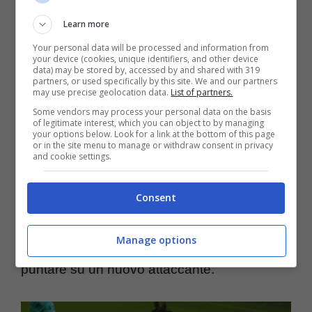
Calciomercato Roma:
Learn more
scambio col Bologna,
Your personal data will be processed and information from
your device (cookies, unique identifiers, and other device
data) may be stored by, accessed by and shared with 319
occasione Castro
partners, or used specifically by this site. We and our partners
may use precise geolocation data.
List of partners.
Some vendors may process your personal data on the basis
In questo momento la
Roma
può seriamente
of legitimate interest, which you can object to by managing
your options below. Look for a link at the bottom of this page
pensare di cambiare in attacco perché c’è la
or in the site menu to manage or withdraw consent in privacy
and cookie settings.
sensazione che con
Ferguson
i rapporti si
possano chiudere prima del previsto, con la
Consent
società giallorossa che può interrompere il
Manage options
prestito e farlo tornare in Premier per poi
puntare su un nuovo attaccante.