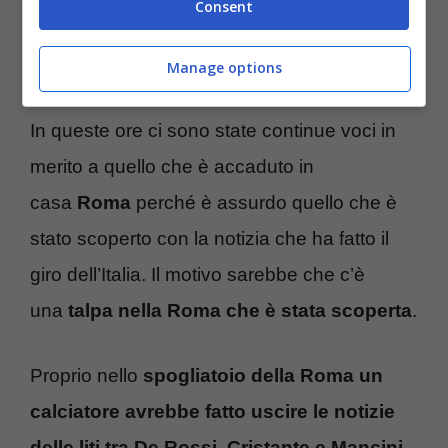
Consent
motivo è nascosto dietro una ‘talpa’ che ha
raccontato tutto.
Manage options
In queste ore ci sono state continue voci in
merito a quello che è accaduto in
casa
Roma
perché è assurdo quello che è
stato scoperto con la notizia che ha fatto il
giro dell’Italia. Il motivo sarebbe che c’è
una
talpa nella Roma che è stata scoperta
.
Proprio nello
spogliatoio della Roma un
calciatore avrebbe fatto uscire le notizie
delle liti tra De Rossi, Cristante e Mancini
.