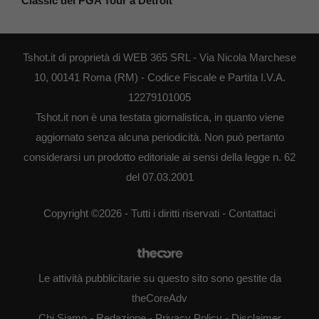
Classic del PGA Tour a Detroit
Tshot.it di proprietà di WEB 365 SRL - Via Nicola Marchese
10, 00141 Roma (RM) - Codice Fiscale e Partita I.V.A.
12279101005
Tshot.it non è una testata giornalistica, in quanto viene
aggiornato senza alcuna periodicità. Non può pertanto
considerarsi un prodotto editoriale ai sensi della legge n. 62
del 07.03.2001
Copyright ©2026 - Tutti i diritti riservati -
Contattaci
Le attività pubblicitarie su questo sito sono gestite da
theCoreAdv
Chi Siamo
-
Redazione
-
Privacy Policy
-
Disclaimer