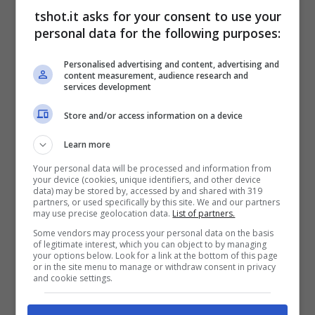
dopo le prime partite stagionali. Lo stesso è
tshot.it asks for your consent to use your
personal data for the following purposes:
accaduto tra
Gianluca Mancini
e la Ceo
della
Roma
Lina Souloukou
.
Personalised advertising and content, advertising and
content measurement, audience research and
services development
Roma, lite De Rossi-
Store and/or access information on a device
Cristante: scoperta la talpa
Learn more
Your personal data will be processed and information from
your device (cookies, unique identifiers, and other device
In queste ore si è parlato tanto dei problemi
data) may be stored by, accessed by and shared with 319
partners, or used specifically by this site. We and our partners
in casa
Roma
e della
lite tra De Rossi e
may use precise geolocation data.
List of partners.
Some vendors may process your personal data on the basis
Cristante
così come la discussione che
of legitimate interest, which you can object to by managing
your options below. Look for a link at the bottom of this page
hanno avuto
Gianluca Mancini
e la
or in the site menu to manage or withdraw consent in privacy
and cookie settings.
Ceo
Lina Souloukou
. Ma come è stato
possibile che sia uscito fuori tutto questo? Il