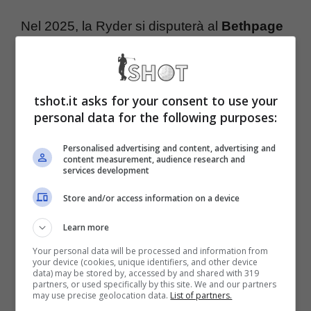
Nel 2025, la Ryder si disputerà al
Bethpage
State Park Golf Course
vicino New York dal
26 al 28 settembre. Già decisi i capitani delle
tshot.it asks for your consent to use your
due selezioni con Luke Donald confermato
personal data for the following purposes:
alla guida del Team Europe dopo la citata
Personalised advertising and content, advertising and
vittoria del 2023 e Keegan Bradley che
content measurement, audience research and
services development
sostituisce Zach Johnson nel Team Usa. Per
Store and/or access information on a device
quest’ultimo, è arrivata una notizia che non
può fargli piacere a un anno esatto
Learn more
dall’evento.
Your personal data will be processed and information from
your device (cookies, unique identifiers, and other device
data) may be stored by, accessed by and shared with 319
partners, or used specifically by this site. We and our partners
Ryder Cup, che novità per il
may use precise geolocation data.
List of partners.