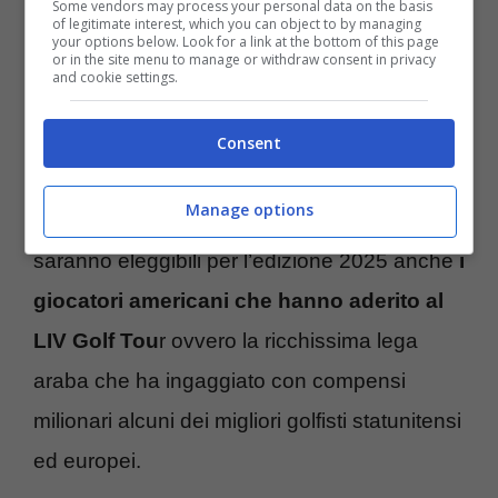
Some vendors may process your personal data on the basis
of legitimate interest, which you can object to by managing
Team Usa
your options below. Look for a link at the bottom of this page
or in the site menu to manage or withdraw consent in privacy
and cookie settings.
PGA of America, l’istituzione che gestisce
l’organizzazione dei tornei americani e
Consent
sovrintende alla scelta dei golfisti da
Manage options
schierare in Ryder Cup, ha comunicato che
saranno eleggibili per l’edizione 2025 anche
i
giocatori americani che hanno aderito al
LIV Golf Tou
r ovvero la ricchissima lega
araba che ha ingaggiato con compensi
milionari alcuni dei migliori golfisti statunitensi
ed europei.