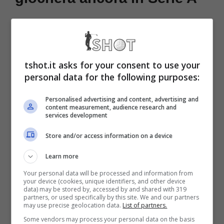
Una voglia immensa per scalare subito le
gerarchie. Sarà una sessione estiva di
calciomercato importante per il talentuoso
tshot.it asks for your consent to use your
personal data for the following purposes:
giocatore serbo:
ecco la prossima
destinazione in Serie A, l’ultim’ora in Italia
.
Personalised advertising and content, advertising and
content measurement, audience research and
services development
Store and/or access information on a device
Learn more
Come svelato dal portale TMW
nella
Your personal data will be processed and information from
your device (cookies, unique identifiers, and other device
giornata di lunedì ci sarà l’incontro
data) may be stored by, accessed by and shared with 319
partners, or used specifically by this site. We and our partners
decisivo per il possibile trasferimento di
may use precise geolocation data.
List of partners.
Lazar Samardzic alla Lazio, obiettivo
Some vendors may process your personal data on the basis