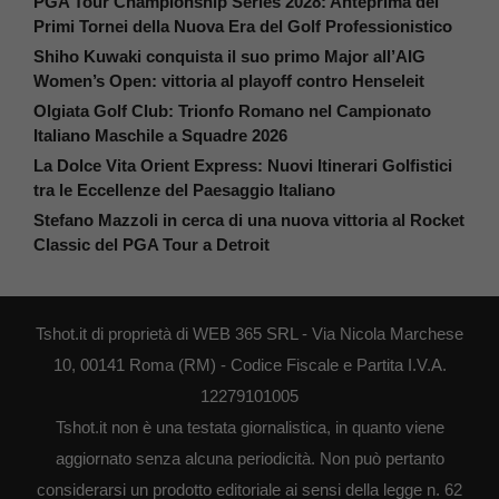
PGA Tour Championship Series 2028: Anteprima dei
Primi Tornei della Nuova Era del Golf Professionistico
Shiho Kuwaki conquista il suo primo Major all’AIG
Women’s Open: vittoria al playoff contro Henseleit
Olgiata Golf Club: Trionfo Romano nel Campionato
Italiano Maschile a Squadre 2026
La Dolce Vita Orient Express: Nuovi Itinerari Golfistici
tra le Eccellenze del Paesaggio Italiano
Stefano Mazzoli in cerca di una nuova vittoria al Rocket
Classic del PGA Tour a Detroit
Tshot.it di proprietà di WEB 365 SRL - Via Nicola Marchese
10, 00141 Roma (RM) - Codice Fiscale e Partita I.V.A.
12279101005
Tshot.it non è una testata giornalistica, in quanto viene
aggiornato senza alcuna periodicità. Non può pertanto
considerarsi un prodotto editoriale ai sensi della legge n. 62