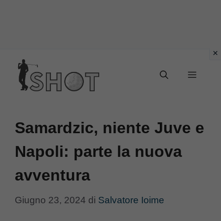
Vai
Menu
al
contenuto
Samardzic, niente Juve e
Napoli: parte la nuova
avventura
Giugno 23, 2024
di
Salvatore Ioime