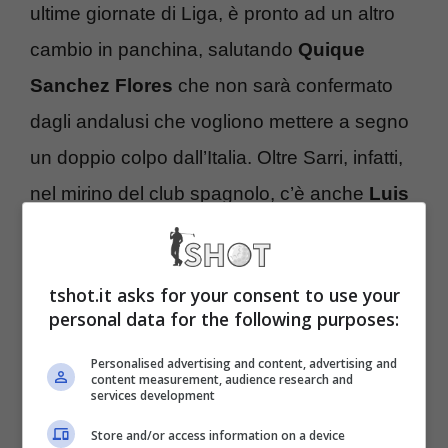
ultime giornate di Liga, è pronto ad un altro
cambio in panchina, salutando
Quique
Sanchez Flores
che non sarà confermato
dagli andalusi che vogliono mettere a segno
un doppio colpo dall’Italia. Oltre Sarri, infatti,
nel mirino del club spagnolo, c’è anche
Luis
Alberto.
Siviglia, Sarri più Luis
tshot.it asks for your consent to use your
personal data for the following purposes:
Alberto: svolta totale in casa
andalusa
Personalised advertising and content, advertising and
content measurement, audience research and
services development
L’attuale posizione in classifica quando
Store and/or access information on a device