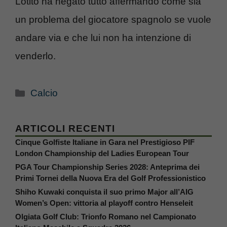
Lotito ha negato tutto affermando come sia
un problema del giocatore spagnolo se vuole
andare via e che lui non ha intenzione di
venderlo.
Categorie
Calcio
ARTICOLI RECENTI
Cinque Golfiste Italiane in Gara nel Prestigioso PIF
London Championship del Ladies European Tour
PGA Tour Championship Series 2028: Anteprima dei
Primi Tornei della Nuova Era del Golf Professionistico
Shiho Kuwaki conquista il suo primo Major all’AIG
Women’s Open: vittoria al playoff contro Henseleit
Olgiata Golf Club: Trionfo Romano nel Campionato