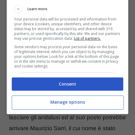
manca ormai pochissimo al termine della
Learn more
stagione non può far certo felice
Your personal data will be processed and information from
il
Siviglia
che ha passato un’altra difficile
your device (cookies, unique identifiers, and other device
data) may be stored by, accessed by and shared with 319
stagione, ritrovandosi invischiata fino a
partners, or used specifically by this site. We and our partners
may use precise geolocation data.
List of partners.
queste ultime giornate nella lotta per non
Some vendors may process your personal data on the basis
of legitimate interest, which you can object to by managing
retrocedere. Gli andalusi vogliono un cambio
your options below. Look for a link at the bottom of this page
or in the site menu to manage or withdraw consent in privacy
di marcia immediato il prossimo anno e sono
and cookie settings.
pronti ad una svolta che potremmo definire
Consent
totale.
Manage options
Quique Sanchez Flores
è destinato infatti a
lasciare gli andalusi ed al suo posto potrebbe
arrivare Maurizio Sarri, il cui nome è stato