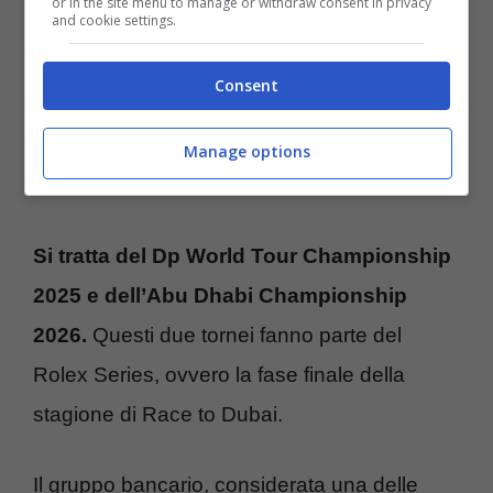
or in the site menu to manage or withdraw consent in privacy
and cookie settings.
Infatti, come confermato anche dagli DP
Consent
World Tour, c’è questa
nuova partnership
con Emirates NBD
che sarà Official Partner
Manage options
di due tornei che si teranno negli Emirati.
Si tratta del Dp World Tour Championship
2025 e dell’Abu Dhabi Championship
2026.
Questi due tornei fanno parte del
Rolex Series, ovvero la fase finale della
stagione di Race to Dubai.
Il gruppo bancario, considerata una delle