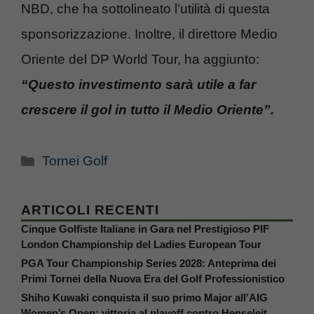
NBD, che ha sottolineato l’utilità di questa
sponsorizzazione. Inoltre, il direttore Medio
Oriente del DP World Tour, ha aggiunto:
“Questo investimento sarà utile a far
crescere il gol in tutto il Medio Oriente”.
Categorie
Tornei Golf
ARTICOLI RECENTI
Cinque Golfiste Italiane in Gara nel Prestigioso PIF
London Championship del Ladies European Tour
PGA Tour Championship Series 2028: Anteprima dei
Primi Tornei della Nuova Era del Golf Professionistico
Shiho Kuwaki conquista il suo primo Major all’AIG
Women’s Open: vittoria al playoff contro Henseleit