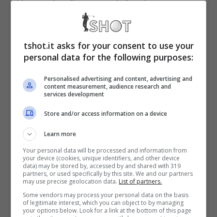
il torneo di golf, uno sport che sta
appasionando sempre più tifosi che
continuano a seguire con particolare
tshot.it asks for your consent to use your
attenzione ogni tipo di manifestazione.
personal data for the following purposes:
Personalised advertising and content, advertising and
Investimenti nel golf: nuovo
content measurement, audience research and
services development
accordo siglato dagli
Store and/or access information on a device
sceicchi
Learn more
Your personal data will be processed and information from
your device (cookies, unique identifiers, and other device
Uno dei principali gruppi bancari degli Emirati
data) may be stored by, accessed by and shared with 319
partners, or used specifically by this site. We and our partners
Arabi, con sede a Dubai, ha messo a segno
may use precise geolocation data.
List of partners.
Some vendors may process your personal data on the basis
un grande colpo con l’accordo relativo alla
of legitimate interest, which you can object to by managing
your options below. Look for a link at the bottom of this page
sponsorizzazione di due tornei di golf.