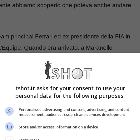
mente abbiamo scoperto che poteva anche andare
m principal Ferrari ed ex presidente della FIA in
 L’Equipe. Quando era arrivato, a Maranello
riorganizzare tutto, imparando anche l’italiano.
 la magia e si era anche sbloccato tutto.
tshot.it asks for your consent to use your
ano voci che la proprietà avrebbe anche potuto
personal data for the following purposes:
e. Schumi fece inserire una
clausola speciale
nel
Personalised advertising and content, advertising and content
re il team principal, pena il suo addio immediato.
measurement, audience research and services development
Store and/or access information on a device
 il mondo: potrebbe