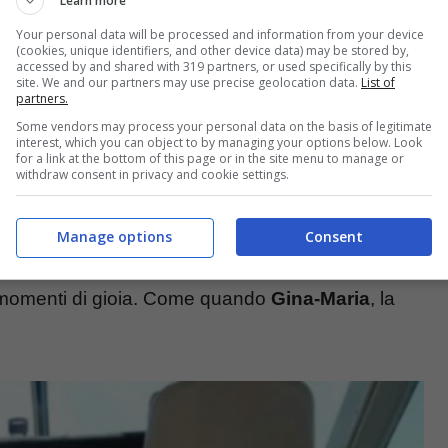
Learn more
lo stanno aspettando
Your personal data will be processed and information from your device
(cookies, unique identifiers, and other device data) may be stored by,
accessed by and shared with 319 partners, or used specifically by this
site. We and our partners may use precise geolocation data.
List of
uasi trent’anni. Ed ecco perché la prossima estate
partners.
r un giorno tutto il dolore che la famiglia e gli
Some vendors may process your personal data on the basis of legitimate
interest, which you can object to by managing your options below. Look
for a link at the bottom of this page or in the site menu to manage or
el 2013.
withdraw consent in privacy and cookie settings.
mpletamente dieci anni fa, dopo l’incidente sulle
Manage options
Consent
erò è andata avanti. Il campione tedesco resta
o momenti di gioia. Come quando
Gina-Maria
, la