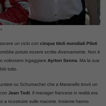
it
nascere un ciclo con
cinque titoli mondiali Piloti
ia avrebbe potuto essere scritta diversamente, Non è
lo volessero ingaggiare
Ayrton Senna
. Ma la sua
iò tutto.
er puntare su Schumacher che a Maranello trovò un
e con
Jean Todt
. Il manager francese in realtà era
to a ricostruire sulle macerie. Insieme hanno