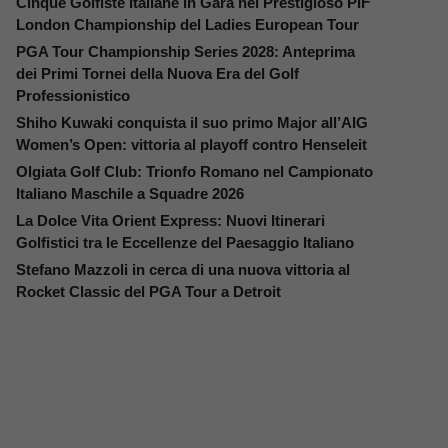
Cinque Golfiste Italiane in Gara nel Prestigioso PIF
London Championship del Ladies European Tour
PGA Tour Championship Series 2028: Anteprima
dei Primi Tornei della Nuova Era del Golf
Professionistico
Shiho Kuwaki conquista il suo primo Major all’AIG
Women’s Open: vittoria al playoff contro Henseleit
Olgiata Golf Club: Trionfo Romano nel Campionato
Italiano Maschile a Squadre 2026
La Dolce Vita Orient Express: Nuovi Itinerari
Golfistici tra le Eccellenze del Paesaggio Italiano
Stefano Mazzoli in cerca di una nuova vittoria al
Rocket Classic del PGA Tour a Detroit