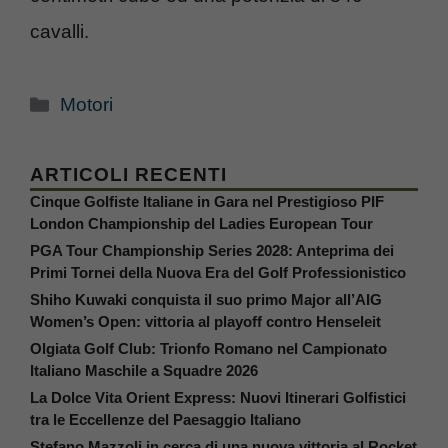
cavalli.
Categorie
Motori
ARTICOLI RECENTI
Cinque Golfiste Italiane in Gara nel Prestigioso PIF
London Championship del Ladies European Tour
PGA Tour Championship Series 2028: Anteprima dei
Primi Tornei della Nuova Era del Golf Professionistico
Shiho Kuwaki conquista il suo primo Major all’AIG
Women’s Open: vittoria al playoff contro Henseleit
Olgiata Golf Club: Trionfo Romano nel Campionato
Italiano Maschile a Squadre 2026
La Dolce Vita Orient Express: Nuovi Itinerari Golfistici
tra le Eccellenze del Paesaggio Italiano
Stefano Mazzoli in cerca di una nuova vittoria al Rocket