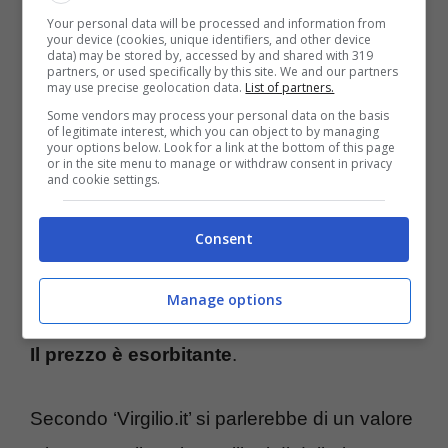
Your personal data will be processed and information from
Schumi, è in vendita
your device (cookies, unique identifiers, and other device
data) may be stored by, accessed by and shared with 319
partners, or used specifically by this site. We and our partners
may use precise geolocation data.
List of partners.
Una decisione che i tifosi di Michael
Some vendors may process your personal data on the basis
of legitimate interest, which you can object to by managing
Schumacher hanno accolto con grande
your options below. Look for a link at the bottom of this page
or in the site menu to manage or withdraw consent in privacy
stupore. La Ferrari F2001b, quella che
and cookie settings.
Michael ha utilizzato nel campionato 2002
Consent
(quello del suo terzo Mondiale vinto in
Ferrari, il quinto personale) è stata messa in
Manage options
vendita dalla nota casa d’aste Rm Sotheby’s.
Il prezzo è esorbitante
.
Secondo ‘Virgilio.it’ si parlerebbe di un valore