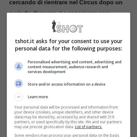
cercando di rientrare nel Circus dopo un
periodo di magra
. Le esperienze non
esaltanti con la Haas non sono bastate per
guadagnare un posto da pilota principale in
tshot.it asks for your consent to use your
una delle scuderie partecipanti.
personal data for the following purposes:
Personalised advertising and content, advertising and
Schumacher junior tenta la
content measurement, audience research and
services development
scalata: due scuderie lo
Store and/or access information on a device
cercano per il 2025
Learn more
Your personal data will be processed and information from
your device (cookies, unique identifiers, and other device
La carriera da pilota di F1 di Mick
data) may be stored by, accessed by and shared with 319
partners, or used specifically by this site. We and our partners
Schumacher si è dunque bloccata dopo le
may use precise geolocation data.
List of partners.
Some vendors may process your personal data on the basis
due annate alla Haas. Il tedesco infatti è da