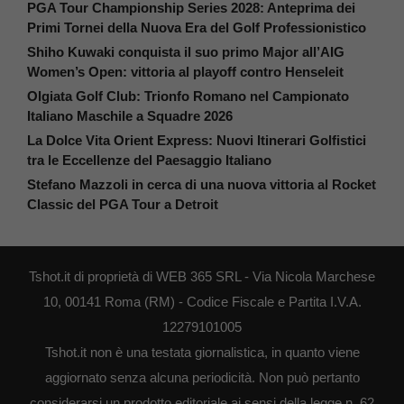
PGA Tour Championship Series 2028: Anteprima dei
Primi Tornei della Nuova Era del Golf Professionistico
Shiho Kuwaki conquista il suo primo Major all’AIG
Women’s Open: vittoria al playoff contro Henseleit
Olgiata Golf Club: Trionfo Romano nel Campionato
Italiano Maschile a Squadre 2026
La Dolce Vita Orient Express: Nuovi Itinerari Golfistici
tra le Eccellenze del Paesaggio Italiano
Stefano Mazzoli in cerca di una nuova vittoria al Rocket
Classic del PGA Tour a Detroit
Tshot.it di proprietà di WEB 365 SRL - Via Nicola Marchese
10, 00141 Roma (RM) - Codice Fiscale e Partita I.V.A.
12279101005
Tshot.it non è una testata giornalistica, in quanto viene
aggiornato senza alcuna periodicità. Non può pertanto
considerarsi un prodotto editoriale ai sensi della legge n. 62