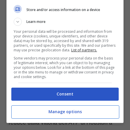
primo turno, e Berrettini al secondo in un
Store and/or access information on a device
derby soffertissimo durato quasi quattro ore.
Learn more
Your personal data will be processed and information from
Wimbledon, Sinner
your device (cookies, unique identifiers, and other device
data) may be stored by, accessed by and shared with 319
partners, or used specifically by this site. We and our partners
prosegue e riceve un
may use precise geolocation data.
List of partners.
Some vendors may process your personal data on the basis
elogio: ecco da chi
of legitimate interest, which you can object to by managing
your options below. Look for a link at the bottom of this page
or in the site menu to manage or withdraw consent in privacy
and cookie settings.
Il terzo turno Jannik Sinner l’ha giocato, e
vinto, contro Ben Shelton, in un match che
Consent
poteva risultare complesso per l’italiano.
Manage options
L’americano classe 2002, 14° nel ranking e
reduce dalla vittoria dell’ATP di Houston a