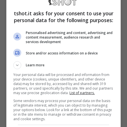
confronti del difensore dell’Inter che
tshot.it asks for your consent to use your
avrebbe rivolto frasi razziste contro Juan
personal data for the following purposes:
Jesus
nell’ultima partita di campionato che si
Personalised advertising and content, advertising and
è giocata a San Siro tra Inter e Napoli. La
content measurement, audience research and
services development
gara, una volta terminata, ha visto
Store and/or access information on a device
protagonista il brasiliano che ha voluto
Learn more
sminuire quanto accaduto e dichiarato di
Your personal data will be processed and information from
aver subito accettate le scuse che gli sono
your device (cookies, unique identifiers, and other device
data) may be stored by, accessed by and shared with 319
state rivolte dal giocatore dell’Inter che ha
partners, or used specifically by this site. We and our partners
may use precise geolocation data.
List of partners.
scelto la via del silenzio, per poi uscire allo
Some vendors may process your personal data on the basis
of legitimate interest, which you can object to by managing
scoperto il giorno dopo smentendo tutto e
your options below. Look for a link at the bottom of this page
or in the site menu to manage or withdraw consent in privacy
dichiarando che si è trattato di un malinteso e
and cookie settings.