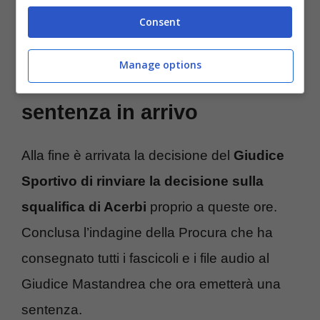
una frase capita male dal giocatore
Consent
nerazzurro.
Manage options
Squalifica Acerbi, la
sentenza in arrivo
Alla fine è arrivata la decisione del
Giudice
Sportivo di rinviare la decisione sulla
squalifica di Acerbi
proprio a queste ore.
Conclusa l’indagine della Procura che ha
consegnato tutti i fascicoli e i file audio al
Giudice Mastandrea che ora emetterà una
sentenza.