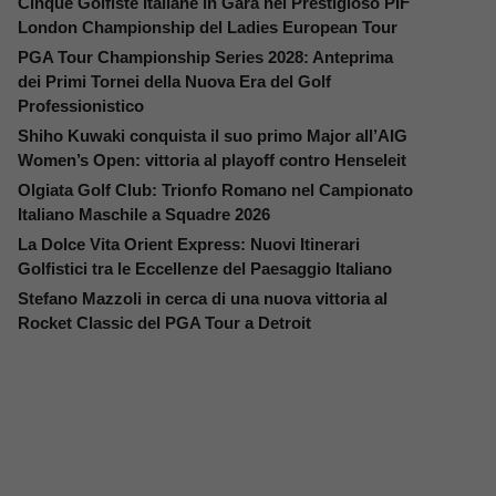
Cinque Golfiste Italiane in Gara nel Prestigioso PIF
London Championship del Ladies European Tour
PGA Tour Championship Series 2028: Anteprima
dei Primi Tornei della Nuova Era del Golf
Professionistico
Shiho Kuwaki conquista il suo primo Major all’AIG
Women’s Open: vittoria al playoff contro Henseleit
Olgiata Golf Club: Trionfo Romano nel Campionato
Italiano Maschile a Squadre 2026
La Dolce Vita Orient Express: Nuovi Itinerari
Golfistici tra le Eccellenze del Paesaggio Italiano
Stefano Mazzoli in cerca di una nuova vittoria al
Rocket Classic del PGA Tour a Detroit