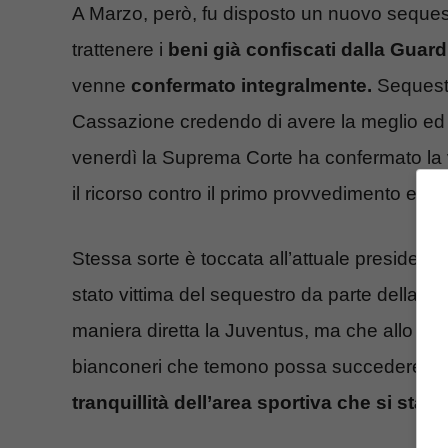
A Marzo, però, fu disposto un nuovo sequestro
trattenere i
beni già confiscati dalla Guard
venne
confermato integralmente.
Sequestr
Cassazione credendo di avere la meglio ed 
venerdì la Suprema Corte ha confermato la v
il ricorso contro il primo provvedimento e r
Stessa sorte è toccata all’attuale president
stato vittima del sequestro da parte della P
maniera diretta la Juventus, ma che allo s
bianconeri che temono possa succedere q
tranquillità dell’area sportiva che si sta 