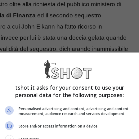
 oltre alla richiesta del pubblico ministero di
ia di Finanza
ed il secondo sequestro
o a cui John Elkann ha fatto ricorso in
invece per lui è stata una doccia gelata quando
alidità del sequestro, dichiarando inammissibile
espingendo quello contro il secondo.
e della Juventus Gianluca Ferrero che pure era
tshot.it asks for your consent to use your
rocura di Torino. Una sentenza che non tocca in
personal data for the following purposes:
tesso tempo preoccupa comunque i tifosi
Personalised advertising and content, advertising and content
ualcosa che possa in qualche modo
disturbare la
measurement, audience research and services development
da poco rimettendo in piedi
.
Store and/or access information on a device