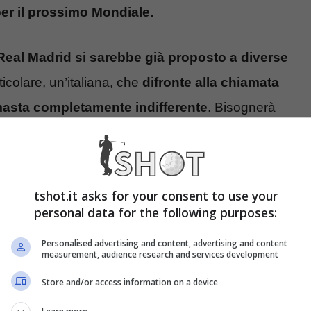
per il prossimo Mondiale.
 Real Madrid si sarebbe già proposto a diverse
ticolare, un’italiana, che
difronte alla chiamata
masta completamente indifferente
. Bisognerà
ti per riuscire a trovare un accordo, ma la
a troppi problemi accordarsi.
tshot.it asks for your consent to use your
hi di
MilanNews
,
l’entourage di Sergio Ramos
personal data for the following purposes:
,
che potrebbe farci un pensiero in vista della
Personalised advertising and content, advertising and content
ose sono andate piuttosto bene, e chissà che non
measurement, audience research and services development
 il centrale, che
porterebbe esperienza ed
Store and/or access information on a device
toio che potrebbe averne bisogno in vista del