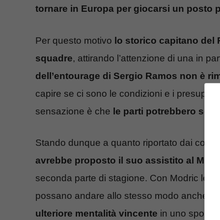
tornare in Europa per giocarsi un posto 
Per questo motivo
lo storico capitano del
squadre
, attirando l’attenzione di una in par
dell’entourage di Sergio Ramos non è ri
capire se ci sono le condizioni e i presuppos
sensazione è che
le parti potrebbero senz
Stando dunque a quanto riportato dai colleg
avrebbe proposto il suo assistito al Milan
seconda parte di stagione. Con Modric le c
possano andare allo stesso modo anche con
ulteriore mentalità vincente
in uno spoglia