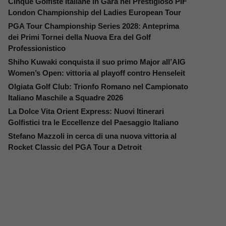
Cinque Golfiste Italiane in Gara nel Prestigioso PIF
London Championship del Ladies European Tour
PGA Tour Championship Series 2028: Anteprima
dei Primi Tornei della Nuova Era del Golf
Professionistico
Shiho Kuwaki conquista il suo primo Major all’AIG
Women’s Open: vittoria al playoff contro Henseleit
Olgiata Golf Club: Trionfo Romano nel Campionato
Italiano Maschile a Squadre 2026
La Dolce Vita Orient Express: Nuovi Itinerari
Golfistici tra le Eccellenze del Paesaggio Italiano
Stefano Mazzoli in cerca di una nuova vittoria al
Rocket Classic del PGA Tour a Detroit