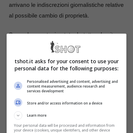
arrivano le indiscrezioni giornalistiche relative
al possibile cambio di proprietà.
Secondo quanto riportato da
tuttosalernitana
,
c’è stata una chiacchierata informale per la
cessione della Salernitana. Protagonisti di
tshot.it asks for your consent to use your
questo incontro Danilo Iervolino ed un
personal data for the following purposes:
fondo estero
che fa capo ad un
Personalised advertising and content, advertising and
content measurement, audience research and
imprenditore italiano. Sullo sfondo, c’è anche
services development
un imprenditore attivo nel mondo del calcio
Store and/or access information on a device
che ha già chiesto informazioni riguardo la
Learn more
situazione debitoria del club, dell’indice di
Your personal data will be processed and information from
your device (cookies, unique identifiers, and other device
liquidità e dei parametri Co.vi.Soc.