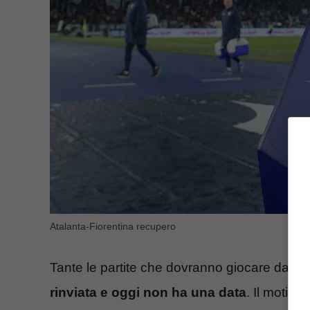
Atalanta-Fiorentina recupero
Tante le partite che dovranno giocare da qu
rinviata e oggi non ha una data
. Il motivo