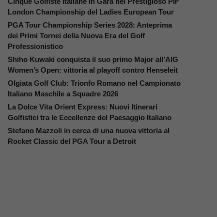
Cinque Golfiste Italiane in Gara nel Prestigioso PIF
London Championship del Ladies European Tour
PGA Tour Championship Series 2028: Anteprima
dei Primi Tornei della Nuova Era del Golf
Professionistico
Shiho Kuwaki conquista il suo primo Major all’AIG
Women’s Open: vittoria al playoff contro Henseleit
Olgiata Golf Club: Trionfo Romano nel Campionato
Italiano Maschile a Squadre 2026
La Dolce Vita Orient Express: Nuovi Itinerari
Golfistici tra le Eccellenze del Paesaggio Italiano
Stefano Mazzoli in cerca di una nuova vittoria al
Rocket Classic del PGA Tour a Detroit