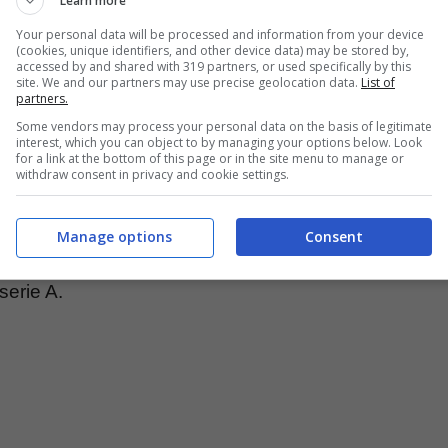
Learn more
nale di Coppa Italia dove si sfideranno andata e
Your personal data will be processed and information from your device
ambe hanno i quarti di finale d’Europa League e
(cookies, unique identifiers, and other device data) may be stored by,
accessed by and shared with 319 partners, or used specifically by this
site. We and our partners may use precise geolocation data.
List of
partners.
Some vendors may process your personal data on the basis of legitimate
interest, which you can object to by managing your options below. Look
hé
Atalanta-Fiorentina si può recuperare a fine
for a link at the bottom of this page or in the site menu to manage or
withdraw consent in privacy and cookie settings.
lassifica
soltanto dopo che tutte le altre società
hé la data del recupero è segnata al momento
Manage options
Consent
lusione del campionato e accende polemiche forti
serie A.