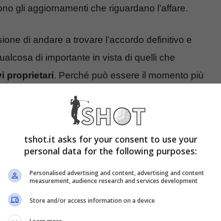
sono gli aggiornamenti che riguardano l’affare.
ione di andare a trovare l’accordo definitivo e
qualcosa di importante in vista di quelli che
i proprietari
. Perché può essere il momento più
 proprietari da Singapore
tshot.it asks for your consent to use your
personal data for the following purposes:
con Manfredi che è pronto ad accogliere i
Personalised advertising and content, advertising and content
 definitivamente la parola fine al passato che è
measurement, audience research and services development
ea Radrizzani
, ora definitivamente defilatosi dopo
Store and/or access information on a device
 blucerchiato col presidente
Manfredi
.