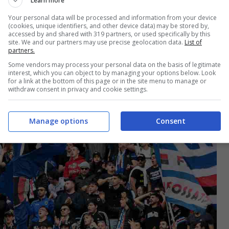
Learn more
Your personal data will be processed and information from your device
(cookies, unique identifiers, and other device data) may be stored by,
accessed by and shared with 319 partners, or used specifically by this
site. We and our partners may use precise geolocation data.
List of
partners.
Some vendors may process your personal data on the basis of legitimate
interest, which you can object to by managing your options below. Look
for a link at the bottom of this page or in the site menu to manage or
withdraw consent in privacy and cookie settings.
Manage options
Consent