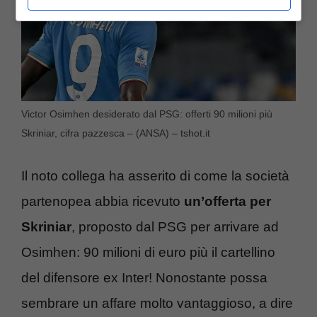
Victor Osimhen desiderato dal PSG: offerti 90 milioni più
Skriniar, cifra pazzesca – (ANSA) – tshot.it
Il noto collega ha asserito di come la società
partenopea abbia ricevuto
un’offerta per
Skriniar
, proposto dal PSG per arrivare ad
Osimhen: 90 milioni di euro più il cartellino
del difensore ex Inter! Nonostante possa
sembrare un affare molto vantaggioso, a dire