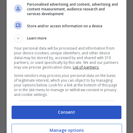
dettagli
Personalised advertising and content, advertising and
content measurement, audience research and
services development
Victor Osimhen
è destinato a lasciare il
Store and/or access information on a device
Napoli
, sono mesi che si parla solo di
Learn more
questo. Il club allenato da Antonio Conte è
Your personal data will be processed and information from
già da tempo alla ricerca di un sostituto del
your device (cookies, unique identifiers, and other device
data) may be stored by, accessed by and shared with 319
partners, or used specifically by this site. We and our partners
nigeriano, finito prepotentemente nel mirino
may use precise geolocation data.
List of partners.
del PSG. Ne ha parlato il giornalista
Some vendors may process your personal data on the basis
of legitimate interest, which you can object to by managing
Emanuele Cammaroto a
Radio Punto Zero.
your options below. Look for a link at the bottom of this page
or in the site menu to manage or withdraw consent in privacy
and cookie settings.
Consent
Manage options