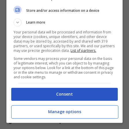
fatte tutte le possibili valutazioni su quello
Store and/or access information on a device
che sarà il cambio di maglia per
Sudakov
Learn more
che è pronto a firmare con un altro club
.
Your personal data will be processed and information from
your device (cookies, unique identifiers, and other device
data) may be stored by, accessed by and shared with 319
partners, or used specifically by this site. We and our partners
Calciomercato: comprano
may use precise geolocation data.
List of partners.
Some vendors may process your personal data on the basis
Sudakov in Europa
of legitimate interest, which you can object to by managing
your options below. Look for a link at the bottom of this page
or in the site menu to manage or withdraw consent in privacy
and cookie settings.
7 gol in stagione in 28 partite e tante,
tantissime giocate di qualità. Perché la
Consent
crescita è impressionante di
Sudakov
pronto ad andare a giocare in un altro
Manage options
grande club d’Europa
. Adesso c’è il via