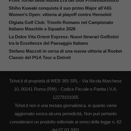
Primi Tornei della Nuova Era del Golf Professionistico
Shiho Kuwaki conquista il suo primo Major all’AIG
Women’s Open: vittoria al playoff contro Henseleit
Olgiata Golf Club: Trionfo Romano nel Campionato
Italiano Maschile a Squadre 2026
La Dolce Vita Orient Express: Nuovi Itinerari Golfistici
tra le Eccellenze del Paesaggio Italiano
Stefano Mazzoli in cerca di una nuova vittoria al Rocket
Classic del PGA Tour a Detroit
Tshot.it di proprietà di WEB 365 SRL - Via Nicola Marchese
10, 00141 Roma (RM) - Codice Fiscale e Partita I.V.A.
12279101005
Tshot.it non è una testata giornalistica, in quanto viene
aggiornato senza alcuna periodicità. Non può pertanto
considerarsi un prodotto editoriale ai sensi della legge n. 62
del 07.03.2001