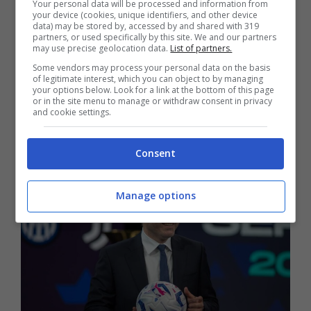
Your personal data will be processed and information from
risarcimento da 2 miliardi di euro.
Le
your device (cookies, unique identifiers, and other device
data) may be stored by, accessed by and shared with 319
squadre che hanno avviato questo
partners, or used specifically by this site. We and our partners
may use precise geolocation data.
List of partners.
procedimento sono: Milan, Torino, Fiorentina,
Some vendors may process your personal data on the basis
of legitimate interest, which you can object to by managing
Inter e la stessa Lega Serie A, che ha
citato
your options below. Look for a link at the bottom of this page
or in the site menu to manage or withdraw consent in privacy
le agenzie in giudizio
presso il Tribunale di
and cookie settings.
Milano.
Consent
Manage options