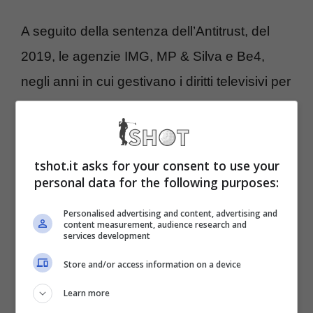
A seguito della sentenza dell’Antitrust, del
2019, le agenzie IMG, MP & Silva e Be4,
negli anni in cui gestivano i diritti televisivi per
l’estero, ovvero dal 2008 al 2018, hanno
commesso un grosso errore.
tshot.it asks for your consent to use your
Come evidenazito dalla sentenza, infatti,
personal data for the following purposes:
pare che
queste società abbiano limitato
Personalised advertising and content, advertising and
content measurement, audience research and
la concorrenza delle offerte.
services development
Store and/or access information on a device
Ecco perché, questa decisione ha portato
Learn more
diversi club della Serie A a chiedere un
maxi