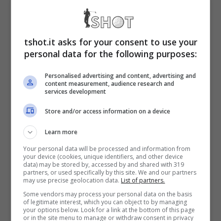
straordinarie, destinate a fare epoca.
tshot.it asks for your consent to use your
Schumacher vs Stallone:
personal data for the following purposes:
immagini rarissime
Personalised advertising and content, advertising and
content measurement, audience research and
services development
Sylvester Stallone è sicuramente
uno degli
Store and/or access information on a device
attori più importanti del panorama
internazionale
. L’americano è una vera e
Learn more
Your personal data will be processed and information from
propria icona, al pari dello stesso pilota
your device (cookies, unique identifiers, and other device
data) may be stored by, accessed by and shared with 319
tedesco. Non poteva passare inosservato un
partners, or used specifically by this site. We and our partners
may use precise geolocation data.
List of partners.
mitico incontro tra i due, avvenuto diversi
Some vendors may process your personal data on the basis
of legitimate interest, which you can object to by managing
anni fa.
your options below. Look for a link at the bottom of this page
or in the site menu to manage or withdraw consent in privacy