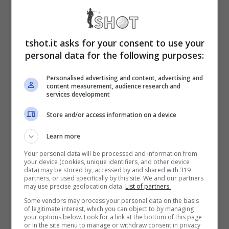
pochi giorni di distanza da un altro
memorabile trionfo allo Us Open.
tshot.it asks for your consent to use your
personal data for the following purposes:
Sinner-Djokovic, arriva
Personalised advertising and content, advertising and
content measurement, audience research and
l’annuncio che non t’aspetti
services development
Store and/or access information on a device
Dei grandi risultati di Sinner ha parlato
Learn more
Filippo Volandri
. Il capitano di Coppa Davis
Your personal data will be processed and information from
ha inserito Jannik tra i convocati per la prima
your device (cookies, unique identifiers, and other device
data) may be stored by, accessed by and shared with 319
partners, or used specifically by this site. We and our partners
sfida delle Final Eight che opporrà gli azzurri
may use precise geolocation data.
List of partners.
all’Olanda insieme a Musetti, Sonego, Arnaldi
Some vendors may process your personal data on the basis
of legitimate interest, which you can object to by managing
e Bolelli. A Malaga, non ci sarà Matteo
your options below. Look for a link at the bottom of this page
or in the site menu to manage or withdraw consent in privacy