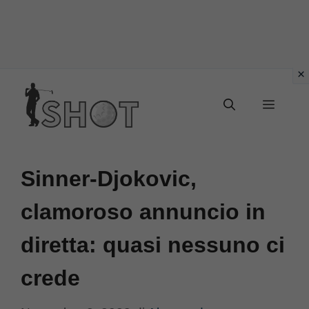
Vai
Menu
al
contenuto
Sinner-Djokovic,
clamoroso annuncio in
diretta: quasi nessuno ci
crede