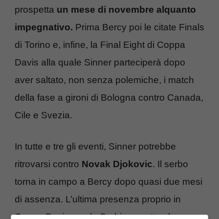
prospetta
un mese di novembre alquanto
impegnativo.
Prima Bercy poi le citate Finals
di Torino e, infine, la Final Eight di Coppa
Davis alla quale Sinner parteciperà dopo
aver saltato, non senza polemiche, i match
della fase a gironi di Bologna contro Canada,
Cile e Svezia.
In tutte e tre gli eventi, Sinner potrebbe
ritrovarsi contro
Novak Djokovic
. Il serbo
torna in campo a Bercy dopo quasi due mesi
di assenza. L’ultima presenza proprio in
Coppa Davis con la Serbia, a settembre, a