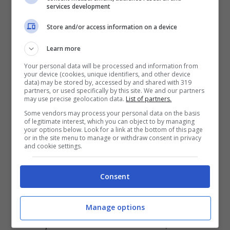
corso di una recente uscita pubblica da uno
services development
dei sue due allenatori,
Simone Vagnozzi
,
Store and/or access information on a device
che è andato a toccare la vena competitiva
Learn more
del suo assistito invitando la stampa a non
Your personal data will be processed and information from
your device (cookies, unique identifiers, and other device
chiedere quella che è
la “classifica” delle
data) may be stored by, accessed by and shared with 319
partners, or used specifically by this site. We and our partners
partite di golf tra Sinner e i suoi due
may use precise geolocation data.
List of partners.
Some vendors may process your personal data on the basis
allenatori
(anche Darren Cahill).
of legitimate interest, which you can object to by managing
your options below. Look for a link at the bottom of this page
or in the site menu to manage or withdraw consent in privacy
and cookie settings.
Ai colleghi di
Sky Sport
Sinner
ha infatti
svelato che gioca spesso con i suoi due
Consent
coach, ma
ha un problema enorme: a
differenza di quello che succede nel
Manage options
tennis, non riesce mai a vincere
, venendo