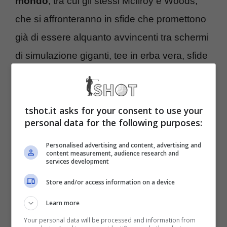
mondo
, tra cui gli stessi McIlroy e Woods,
che si affronteranno in sfide che promettono
già di essere alquanto avvincenti tra schermi
di simulazione giganti, tee in erba vera, sfide
tre contro tre e singole e microfoni con i quali
gli stessi giocatori interagiranno in tempo
tshot.it asks for your consent to use your
reale con il pubblico presente. La particolarità
personal data for the following purposes:
del torneo sta anche nei giorni in cui si
Personalised advertising and content, advertising and
disputeranno i vari match previsti non più nei
content measurement, audience research and
services development
weekend bensì di lunedì e martedì.
Store and/or access information on a device
TGL Golf in esclusiva su
Learn more
Sky Sport, ecco tutte le
Your personal data will be processed and information from