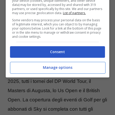
your device (cookies, unique identifiers, and other device
data) may be stored by, accessed by and shared with 319
squadre
partners, or used specifically by this site. We and our partners
may use precise geolocation data.
List of partners.
Some vendors may process your personal data on the basis
of legitimate interest, which you can object to by managing
Sky Sport Golf offrirà la copertura integrale di
your options below. Look for a link at the bottom of this page
or in the site menu to manage or withdraw consent in privacy
tutte le partite della TGL Golf in programma
and cookie settings.
tra il 7 Gennaio e il 4 Marzo, in diretta su
Sky
Consent
Sport Golf
e, in streaming, su SkyGO e
NowTV per gli abbonati al Pass Sport, stessi
Manage options
canali sui quali sarà possibile seguire, nel
2025, tutti i tornei del DP World Tour, il
Masters di Augusta, lo Us Open e il British
Open. La copertura degli eventi di Golf per gli
abbonati di Sky si completa con tutti gli