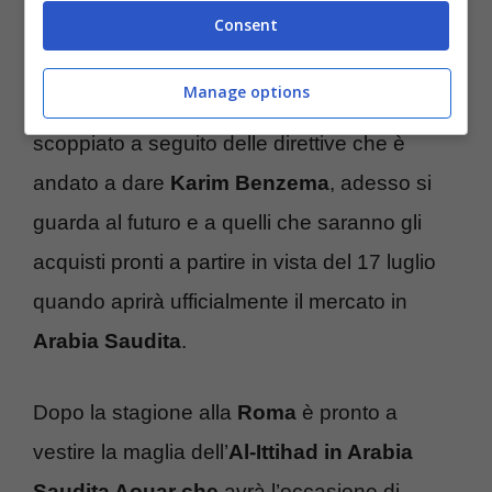
Arrivato in queste ore il nuovo
allenatore
Consent
dell’Al-Ittihad che non sarà Pioli ma il
Manage options
francese Blanc
dopo il caos interno
scoppiato a seguito delle direttive che è
andato a dare
Karim Benzema
, adesso si
guarda al futuro e a quelli che saranno gli
acquisti pronti a partire in vista del 17 luglio
quando aprirà ufficialmente il mercato in
Arabia Saudita
.
Dopo la stagione alla
Roma
è pronto a
vestire la maglia dell’
Al-Ittihad in Arabia
Saudita Aouar che
avrà l’occasione di