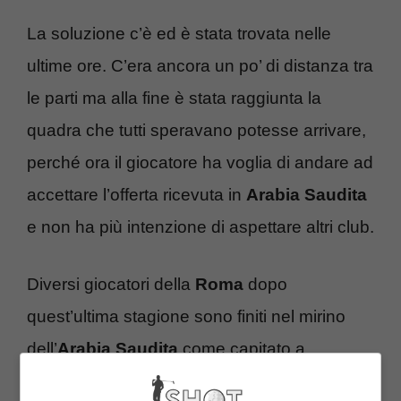
La soluzione c’è ed è stata trovata nelle
ultime ore. C’era ancora un po’ di distanza tra
le parti ma alla fine è stata raggiunta la
quadra che tutti speravano potesse arrivare,
perché ora il giocatore ha voglia di andare ad
accettare l’offerta ricevuta in
Arabia Saudita
e non ha più intenzione di aspettare altri club.
Diversi giocatori della
Roma
dopo
quest’ultima stagione sono finiti nel mirino
dell’
Arabia Saudita
come capitato a
Lukaku
,
Dybala
,
Aouar
e anche altri che