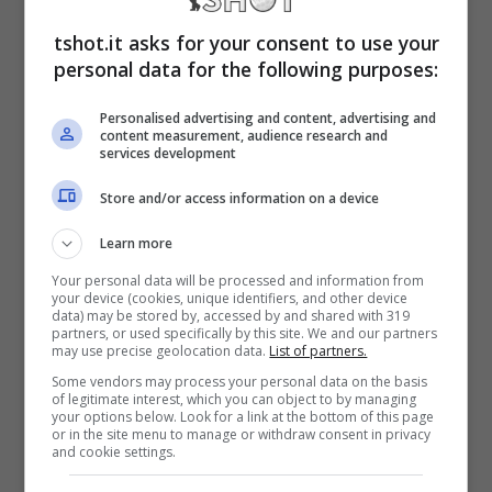
hanno ricevuto offerte importanti. Adesso un
tshot.it asks for your consent to use your
giocatore è pronto a dire addio al calcio in
personal data for the following purposes:
Europa.
Personalised advertising and content, advertising and
content measurement, audience research and
services development
Calciomercato Roma: ha
Store and/or access information on a device
scelto l’Arabia Saudita
Learn more
Your personal data will be processed and information from
Non c’era più tempo per aspettare e il
your device (cookies, unique identifiers, and other device
data) may be stored by, accessed by and shared with 319
giocatore ha scelto l’Arabia Saudita
per
partners, or used specifically by this site. We and our partners
may use precise geolocation data.
List of partners.
continuare la sua carriera, l’offerta arrivata
Some vendors may process your personal data on the basis
of legitimate interest, which you can object to by managing
sembra davvero irrinunciabile e per questo
your options below. Look for a link at the bottom of this page
or in the site menu to manage or withdraw consent in privacy
che si definirà tutto in poco tempo.
and cookie settings.