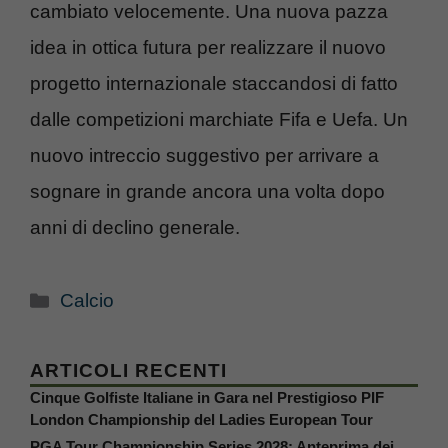
cambiato velocemente. Una nuova pazza
idea in ottica futura per realizzare il nuovo
progetto internazionale staccandosi di fatto
dalle competizioni marchiate Fifa e Uefa. Un
nuovo intreccio suggestivo per arrivare a
sognare in grande ancora una volta dopo
anni di declino generale.
Categorie
Calcio
ARTICOLI RECENTI
Cinque Golfiste Italiane in Gara nel Prestigioso PIF
London Championship del Ladies European Tour
PGA Tour Championship Series 2028: Anteprima dei