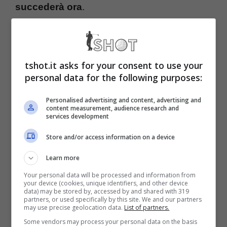
succederà ora
.
Superlega, Platini ha le idee
chiare: l’attacco diretto
tshot.it asks for your consent to use your
personal data for the following purposes:
Finalmente ecco la nuova verità annunciata
Personalised advertising and content, advertising and
content measurement, audience research and
dall’ex campione francese della Juventus,
services development
che ha attaccato duramente Ceferin e non
Store and/or access information on a device
solo.
Ecco una nuova gestione che partirà
Learn more
da qui a breve: ecco l’ultim’ora da urlo
.
Your personal data will be processed and information from
your device (cookies, unique identifiers, and other device
data) may be stored by, accessed by and shared with 319
partners, or used specifically by this site. We and our partners
may use precise geolocation data.
List of partners.
Some vendors may process your personal data on the basis