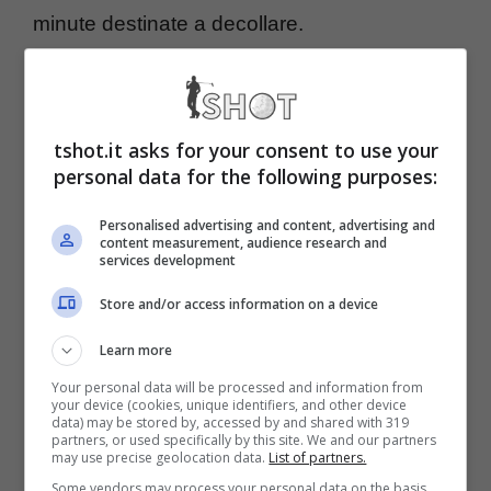
minute destinate a decollare.
Calciomercato: Bove resta
in Serie A, una big ci
tshot.it asks for your consent to use your
personal data for the following purposes:
prova?
Personalised advertising and content, advertising and
content measurement, audience research and
services development
Edoardo
Bove
spera di poter restare in
Serie
Store and/or access information on a device
A
. Con il passo indietro da parte del
Napoli
,
la
Fiorentina
ad oggi sembra essere la
Learn more
squadra in pole position. La
Viola
dopo la
Your personal data will be processed and information from
your device (cookies, unique identifiers, and other device
data) may be stored by, accessed by and shared with 319
cessione di Nico
Gonzalez
è pronta ad
partners, or used specifically by this site. We and our partners
may use precise geolocation data.
List of partners.
affondare il colpo per un centrocampista che
Some vendors may process your personal data on the basis