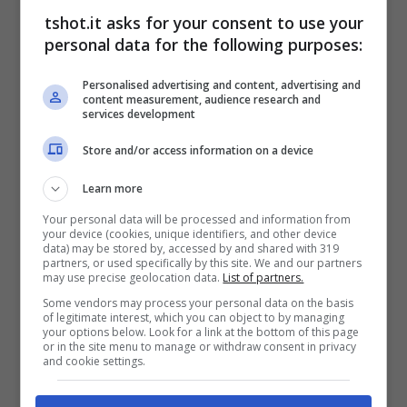
Ora arrivano le ultime notizie che riguardano
tshot.it asks for your consent to use your
personal data for the following purposes:
la scelta del giocatore pronto ad una nuova
avventura, perché il nigeriano è convinto di
Personalised advertising and content, advertising and
content measurement, audience research and
poter fare ancora un salto di qualità
services development
importante nella sua carriera da un punto di
Store and/or access information on a device
vista di immagine ed economico. Quest’anno
Learn more
è stato davvero ricco di successi per lui e ora
Your personal data will be processed and information from
your device (cookies, unique identifiers, and other device
vuole migliorarsi ancora.
data) may be stored by, accessed by and shared with 319
partners, or used specifically by this site. We and our partners
may use precise geolocation data.
List of partners.
Calciomercato Atalanta:
Some vendors may process your personal data on the basis
of legitimate interest, which you can object to by managing
your options below. Look for a link at the bottom of this page
Lookman cambia maglia
or in the site menu to manage or withdraw consent in privacy
and cookie settings.
Dal punto di vista personale è stato un anno