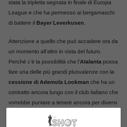
stata la tripletta segnata in finale di Europa
League e che ha permesso ai bergamaschi
di battere il
Bayer Leverkusen
.
Attenzione a quello che può accadere ora da
un momento all’altro in vista del futuro.
Perché c’è la possibilità che l’
Atalanta
possa
fare una delle più grandi plusvalenze con la
cessione di Ademola Lookman
che ha un
contratto ancora lungo con il club italiano che
vorrebbe puntare a tenere ancora per diversi
anni.