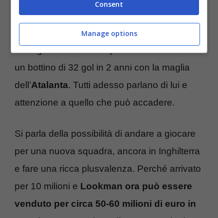
Consent
magico per il giocatore che ha veramente
ottenuto il massimo, visti i suoi 17 gol segnati
Manage options
in stagione che hanno portato
Lookman
ad
un bottino di 32 gol in 2 anni con la maglia
dell’
Atalanta
. Tutti adesso parlano di lui e
attenzione a quello che può accadere.
Si parla della possibilità di andare a giocare
per una nuova squadra, ancora in Inghilterra
e fare una ricca plusvalenza. Perché arrivato
per 10 milioni e
Lookman ora può essere
venduto per circa 50-60 milioni di euro in