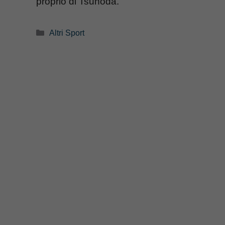
proprio di Tsunoda.
Categorie
Altri Sport