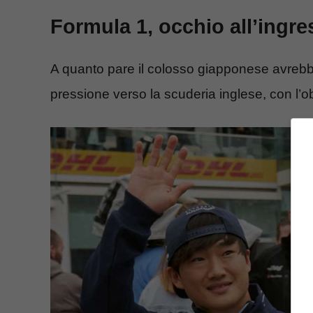
Formula 1, occhio all’ingre
A quanto pare il colosso giapponese avreb
pressione verso la scuderia inglese, con l’o