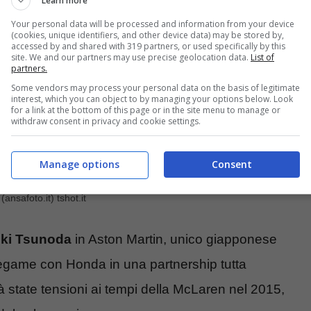
Learn more
Your personal data will be processed and information from your device
(cookies, unique identifiers, and other device data) may be stored by,
accessed by and shared with 319 partners, or used specifically by this
site. We and our partners may use precise geolocation data.
List of
partners.
Some vendors may process your personal data on the basis of legitimate
interest, which you can object to by managing your options below. Look
for a link at the bottom of this page or in the site menu to manage or
withdraw consent in privacy and cookie settings.
Manage options
Consent
nsafoto.it) tshot.it
ki Tsunoda
in Aston Martin, unico giapponese
 legame con Honda in una partnership tutta
state tensioni ai tempi della McLaren nel 2015,