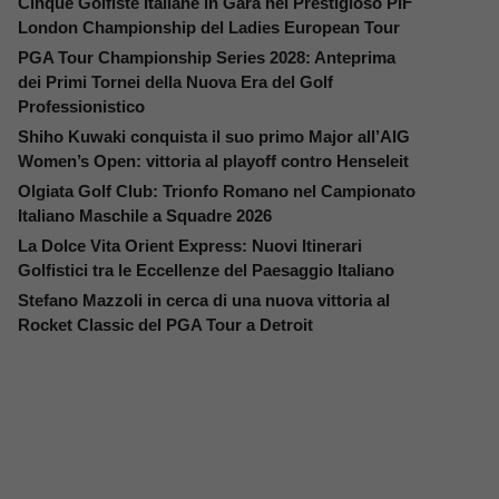
Cinque Golfiste Italiane in Gara nel Prestigioso PIF
London Championship del Ladies European Tour
PGA Tour Championship Series 2028: Anteprima
dei Primi Tornei della Nuova Era del Golf
Professionistico
Shiho Kuwaki conquista il suo primo Major all’AIG
Women’s Open: vittoria al playoff contro Henseleit
Olgiata Golf Club: Trionfo Romano nel Campionato
Italiano Maschile a Squadre 2026
La Dolce Vita Orient Express: Nuovi Itinerari
Golfistici tra le Eccellenze del Paesaggio Italiano
Stefano Mazzoli in cerca di una nuova vittoria al
Rocket Classic del PGA Tour a Detroit