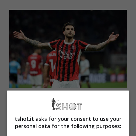
Milan, addio Theo Hernandez: colpo di scena (Tshot.it) – foto
da Ansa
tshot.it asks for your consent to use your
Il francese pronto a dire
personal data for the following purposes:
addio al Milan