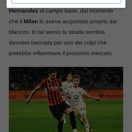
seriamente pensando di riportare
Theo
Hernandez
al campo base, dal momento
che il
Milan
lo aveva acquistato proprio dai
blancos. In tal senso la strada sembra
davvero tracciata per uno dei colpi che
potrebbe infiammare il prossimo mercato.