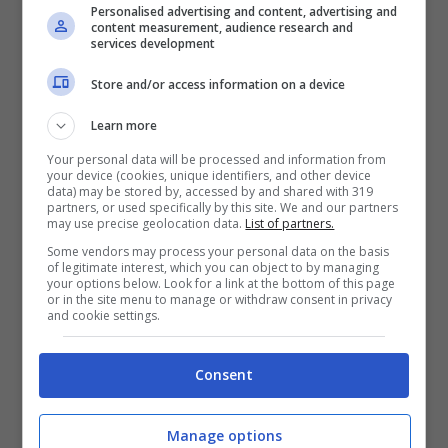
Personalised advertising and content, advertising and
content measurement, audience research and
services development
Negli anni è diventata una vera e propria
Store and/or access information on a device
icona del
Milan
ed anche un punto di
Learn more
riferimento dei tifosi, che puntavano molto
Your personal data will be processed and information from
sulla pericolosità della
fascia sinistra
.
your device (cookies, unique identifiers, and other device
data) may be stored by, accessed by and shared with 319
Adesso, però, sembra che
Theo Hernandez
partners, or used specifically by this site. We and our partners
may use precise geolocation data.
List of partners.
possa dire per davvero addio, dal momento
Some vendors may process your personal data on the basis
of legitimate interest, which you can object to by managing
che una big è pronta ad approfittare di
your options below. Look for a link at the bottom of this page
or in the site menu to manage or withdraw consent in privacy
questa tensione con il club rossonero.
and cookie settings.
Consent
Stando a quanto raccontato dal portale “
El
Gol Digital
“, infatti, il
Real Madrid
sta
Manage options