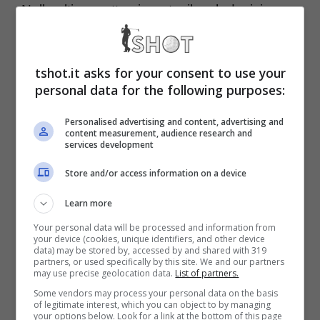
Nelle ultime sette giornate, il rush decisivo,
con
gli scontri diretti
contro
Roma, Napoli e
Juventus
che chiariranno se davvero il
tshot.it asks for your consent to use your
Bologna riuscirà a conquistare una
personal data for the following purposes:
clamorosa qualificazione alla competizione
Personalised advertising and content, advertising and
content measurement, audience research and
europea più prestigiosa. Nel frattempo,
services development
proprio la Juventus ha messo nel mirino con
Store and/or access information on a device
decisione l’allenatore. Ma Thiago Motta
Learn more
avrebbe diversi dubbi.
Your personal data will be processed and information from
your device (cookies, unique identifiers, and other device
data) may be stored by, accessed by and shared with 319
Nonostante la stima del ds bianconero
partners, or used specifically by this site. We and our partners
may use precise geolocation data.
List of partners.
Giuntoli, che vorrebbe assolutamente
Some vendors may process your personal data on the basis
of legitimate interest, which you can object to by managing
portarlo a Torino, secondo quanto riportato
your options below. Look for a link at the bottom of this page