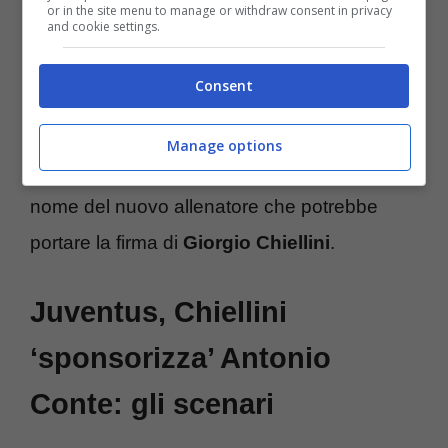
or in the site menu to manage or withdraw consent in privacy
dal giornalista Maurizio Pistocchi su ‘X’,
and cookie settings.
Thiago Motta
non sarebbe convinto da
Consent
obiettivi e disponibilità finanziaria della
Juventus del futuro. Ecco perché il suo
Manage options
approdo allo Stadium sarebbe in bilico. Con il
nome del nuovo allenatore che potrebbe
portare la firma di
Giorgio Chiellini
.
Juventus, Chiellini
‘sponsorizza’ Antonio
Conte: gli scenari