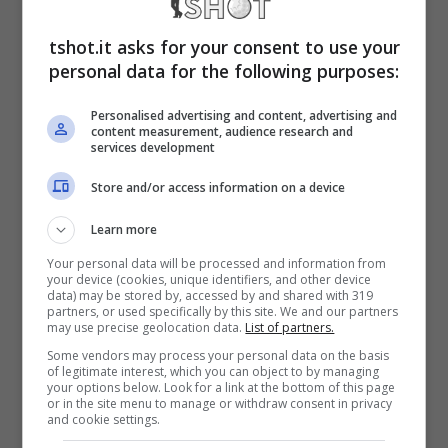
I fan in effetti hanno temuto per le sue
tshot.it asks for your consent to use your
condizioni, almeno fino a quando è arrivata
personal data for the following purposes:
la spiegazione ufficiale. Soffriva di sintomi
Personalised advertising and content, advertising and
influenzali e una forte febbre salita
content measurement, audience research and
services development
all’improvviso. Condizioni che lo hanno
Store and/or access information on a device
costretto anche ad
una endovenosa
per
Learn more
reintegrare i fluidi persi.
Your personal data will be processed and information from
your device (cookies, unique identifiers, and other device
data) may be stored by, accessed by and shared with 319
Tiger Woods, ormai ci
partners, or used specifically by this site. We and our partners
may use precise geolocation data.
List of partners.
siamo: è arrivato l’annuncio
Some vendors may process your personal data on the basis
of legitimate interest, which you can object to by managing
your options below. Look for a link at the bottom of this page
che tutti i tifosi di golf
or in the site menu to manage or withdraw consent in privacy
and cookie settings.
stavano aspettando