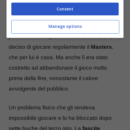
Consent
Prima di quel ritiro, doloroso e clamoroso, ne
era arrivato anche un altro. La scorsa
Manage options
primavera il campione statunitense aveva
deciso di giocare regolarmente il
Masters
,
che per lui è casa. Ma anche lì era stato
costretto ad abbandonare il gioco molto
prima della fine, nonostante il calore
avvolgente del pubblico.
Un problema fisico che gli rendeva
impossibile giocare e lo ha bloccato dopo
sette buche del terzo giro. La
fascite