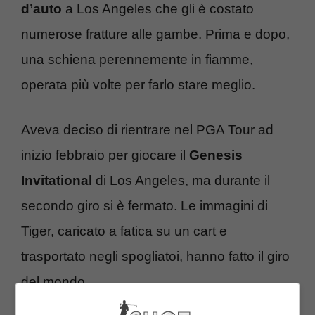
d’auto
a Los Angeles che gli è costato
numerose fratture alle gambe. Prima e dopo,
una schiena perennemente in fiamme,
operata più volte per farlo stare meglio.
Aveva deciso di rientrare nel PGA Tour ad
inizio febbraio per giocare il
Genesis
Invitational
di Los Angeles, ma durante il
secondo giro si è fermato. Le immagini di
Tiger, caricato a fatica su un cart e
trasportato negli spogliatoi, hanno fatto il giro
del mondo.