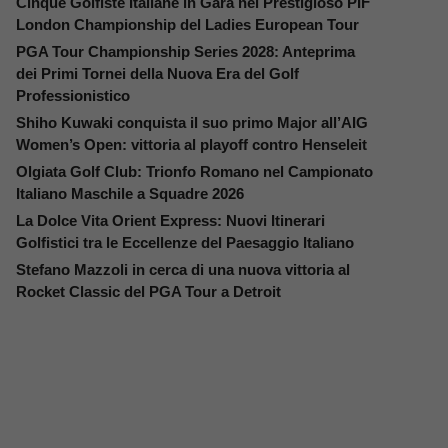
Cinque Golfiste Italiane in Gara nel Prestigioso PIF
London Championship del Ladies European Tour
PGA Tour Championship Series 2028: Anteprima
dei Primi Tornei della Nuova Era del Golf
Professionistico
Shiho Kuwaki conquista il suo primo Major all’AIG
Women’s Open: vittoria al playoff contro Henseleit
Olgiata Golf Club: Trionfo Romano nel Campionato
Italiano Maschile a Squadre 2026
La Dolce Vita Orient Express: Nuovi Itinerari
Golfistici tra le Eccellenze del Paesaggio Italiano
Stefano Mazzoli in cerca di una nuova vittoria al
Rocket Classic del PGA Tour a Detroit