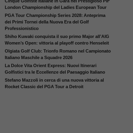
Cinque Golfiste Italiane in Gara nel Prestigioso PIF
London Championship del Ladies European Tour
PGA Tour Championship Series 2028: Anteprima
dei Primi Tornei della Nuova Era del Golf
Professionistico
Shiho Kuwaki conquista il suo primo Major all’AIG
Women’s Open: vittoria al playoff contro Henseleit
Olgiata Golf Club: Trionfo Romano nel Campionato
Italiano Maschile a Squadre 2026
La Dolce Vita Orient Express: Nuovi Itinerari
Golfistici tra le Eccellenze del Paesaggio Italiano
Stefano Mazzoli in cerca di una nuova vittoria al
Rocket Classic del PGA Tour a Detroit