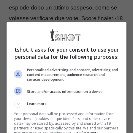
esplode dopo un attimo sospeso, come se
volesse verificare due volte. Score finale: -18
e giro in 67 colpi. Du Plessis è secondo a
-17, bella gara e niente rimpianti veri, perché
tshot.it asks for your consent to use your
quando l’altro fa questo, c’è poco da
personal data for the following purposes:
aggiungere. Sul podio sale anche
Bernd
Personalised advertising and content, advertising and
Wiesberger
a -14, sempre capace di
content measurement, audience research and
services development
capitalizzare quando la domenica si fa
Store and/or access information on a device
severa.
Learn more
Alle loro spalle, due storie che parlano di
Your personal data will be processed and information from
your device (cookies, unique identifiers, and other device
solidità e prospettiva: il francese
Oihan
data) may be stored by, accessed by and shared with 319
partners, or used specifically by this site. We and our partners
may use precise geolocation data.
List of partners.