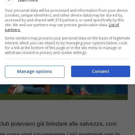
Learn more
Your personal data will be processed and information from your device
(cookies, unique identifiers, and other device data) may be stored by,
accessed by and shared with 319 partners, or used specifically by this
site. We and our partners may use precise geolocation data.
List of
partners.
Some vendors may process your personal data on the basis of legitimate
interest, which you can object to by managing your options below. Look
for a link at the bottom of this page or in the site menu to manage or
withdraw consent in privacy and cookie settings.
Manage options
Consent
club potevano già brindare alla salvezza, così
ees
sono stati sicuramente i più martoriati con la