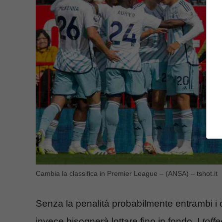
Cambia la classifica in Premier League – (ANSA) – tshot.it
Senza la penalità probabilmente entrambi i 
invece bisognerà lottare fino in fondo. I
toff