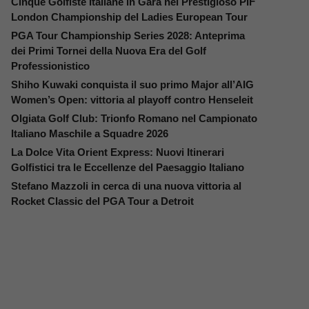
Cinque Golfiste Italiane in Gara nel Prestigioso PIF
London Championship del Ladies European Tour
PGA Tour Championship Series 2028: Anteprima
dei Primi Tornei della Nuova Era del Golf
Professionistico
Shiho Kuwaki conquista il suo primo Major all’AIG
Women’s Open: vittoria al playoff contro Henseleit
Olgiata Golf Club: Trionfo Romano nel Campionato
Italiano Maschile a Squadre 2026
La Dolce Vita Orient Express: Nuovi Itinerari
Golfistici tra le Eccellenze del Paesaggio Italiano
Stefano Mazzoli in cerca di una nuova vittoria al
Rocket Classic del PGA Tour a Detroit