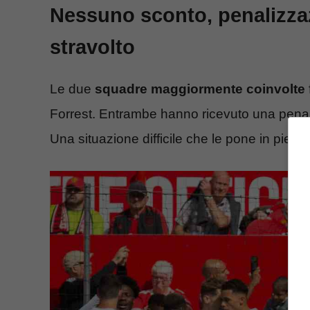
Nessuno sconto, penalizza
stravolto
Le due
squadre maggiormente coinvolte
Forrest. Entrambe hanno ricevuto una penal
Una situazione difficile che le pone in pien