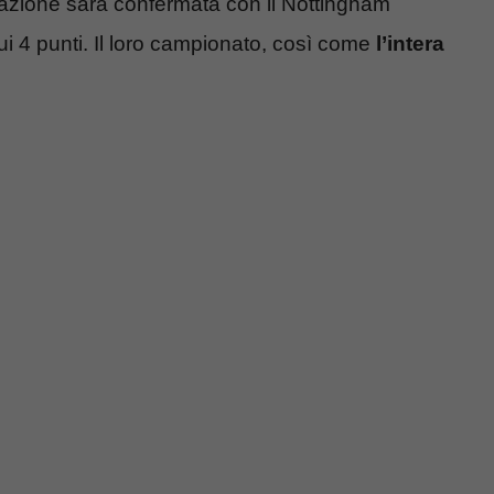
zazione sarà confermata con il Nottingham
 4 punti. Il loro campionato, così come
l’intera