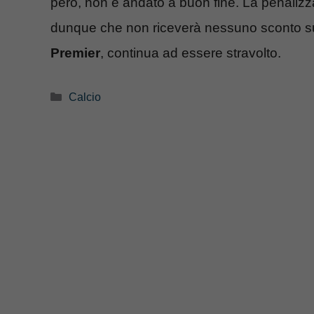
però, non è andato a buon fine. La penaliz
dunque che non riceverà nessuno sconto sui
Premier
, continua ad essere stravolto.
Categorie
Calcio