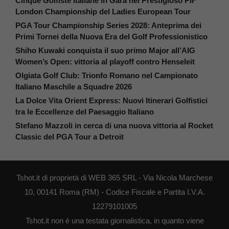
Cinque Golfiste Italiane in Gara nel Prestigioso PIF
London Championship del Ladies European Tour
PGA Tour Championship Series 2028: Anteprima dei
Primi Tornei della Nuova Era del Golf Professionistico
Shiho Kuwaki conquista il suo primo Major all’AIG
Women’s Open: vittoria al playoff contro Henseleit
Olgiata Golf Club: Trionfo Romano nel Campionato
Italiano Maschile a Squadre 2026
La Dolce Vita Orient Express: Nuovi Itinerari Golfistici
tra le Eccellenze del Paesaggio Italiano
Stefano Mazzoli in cerca di una nuova vittoria al Rocket
Classic del PGA Tour a Detroit
Tshot.it di proprietà di WEB 365 SRL - Via Nicola Marchese
10, 00141 Roma (RM) - Codice Fiscale e Partita I.V.A.
12279101005
Tshot.it non è una testata giornalistica, in quanto viene