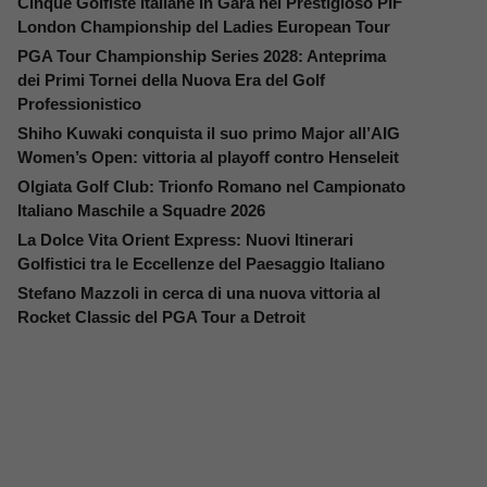
Cinque Golfiste Italiane in Gara nel Prestigioso PIF
London Championship del Ladies European Tour
PGA Tour Championship Series 2028: Anteprima
dei Primi Tornei della Nuova Era del Golf
Professionistico
Shiho Kuwaki conquista il suo primo Major all’AIG
Women’s Open: vittoria al playoff contro Henseleit
Olgiata Golf Club: Trionfo Romano nel Campionato
Italiano Maschile a Squadre 2026
La Dolce Vita Orient Express: Nuovi Itinerari
Golfistici tra le Eccellenze del Paesaggio Italiano
Stefano Mazzoli in cerca di una nuova vittoria al
Rocket Classic del PGA Tour a Detroit