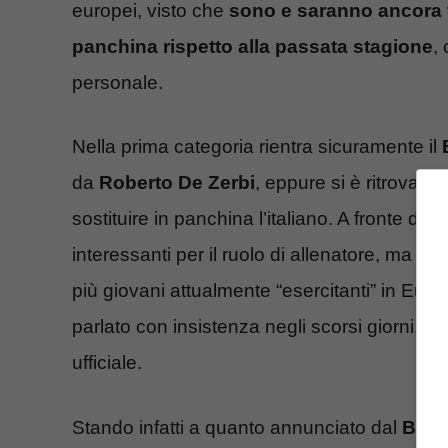
europei, visto che
sono e saranno ancora 
panchina rispetto alla passata stagione
,
personale.
Nella prima categoria rientra sicuramente il
da
Roberto De Zerbi
, eppure si è ritrovato
sostituire in panchina l’italiano. A fronte di 
interessanti per il ruolo di allenatore, ma la 
più giovani attualmente “esercitanti” in Euro
parlato con insistenza negli scorsi giorni, m
ufficiale.
Stando infatti a quanto annunciato dal
Brig