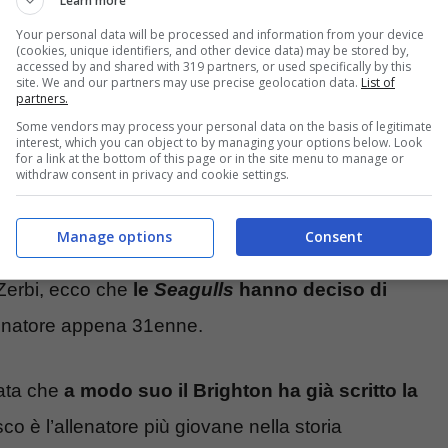
Learn more
 l’erede di Roberto De Zerbi in panchina.
Il
Your personal data will be processed and information from your device
uidato la storica compagine di Amburgo, il
(cookies, unique identifiers, and other device data) may be stored by,
accessed by and shared with 319 partners, or used specifically by this
site. We and our partners may use precise geolocation data.
List of
 che mancava forse da troppo tempo per i
Pirati
.
partners.
Some vendors may process your personal data on the basis of legitimate
interest, which you can object to by managing your options below. Look
oria, ecco perché
for a link at the bottom of this page or in the site menu to manage or
withdraw consent in privacy and cookie settings.
on ha mai preso decisioni scontate
, ed è forse
Manage options
Consent
eague. Dopo aver puntato su uno sconosciuto
Zerbi, ecco che
le
Seagulls
hanno deciso di
lenatore appena 31enne.
ata che
a modo suo il Brighton ha già scritto la
esco è l’allenatore più giovane nella storia