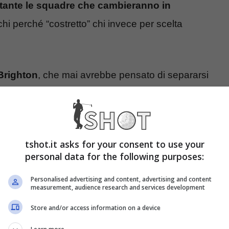
tante le squadre che cambieranno in
 chi perché “costretto” chi invece per scelta
Brighton
, che mai avrebbe pensato di separarsi
 nelle scorse settimane a valutare con chi andare a
questo le
Seagulls
avrebbero valutato diversi profili
scelta sarebbe alla fine ricaduta su uno dei tecnici
tshot.it asks for your consent to use your
pa. Di questa atipica soluzione se n’era già
personal data for the following purposes:
a nelle scorse ore è addirittura diventata anche
Personalised advertising and content, advertising and content
measurement, audience research and services development
Store and/or access information on a device
hton
in un comunicato pubblicato sui propri canali