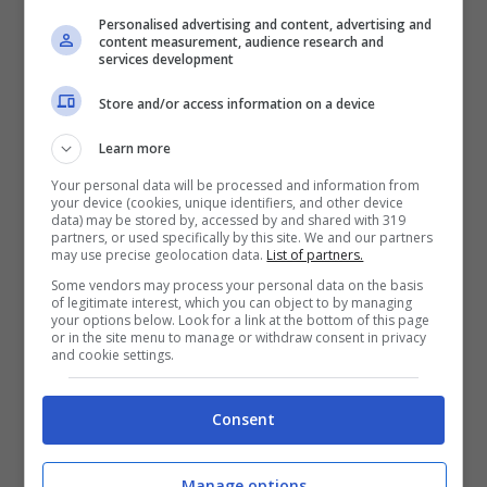
di stabilità, soprattutto a livello sportivo, visto
Personalised advertising and content, advertising and
che da outsider, insieme al Catanzaro, è
content measurement, audience research and
services development
riuscito a meritarsi e conquistarsi un posto
Store and/or access information on a device
nei
playoff promozione di Serie B
, risultato
Learn more
importante nonostante sia comunque uscito
Your personal data will be processed and information from
praticamente al primo turno. Tutto questo è
your device (cookies, unique identifiers, and other device
data) may be stored by, accessed by and shared with 319
anche, e forse soprattutto, merito di mister
partners, or used specifically by this site. We and our partners
may use precise geolocation data.
List of partners.
Rolando Maran
, il quale è riuscito con il
Some vendors may process your personal data on the basis
of legitimate interest, which you can object to by managing
tempo e tutte le difficoltà che ne sono
your options below. Look for a link at the bottom of this page
or in the site menu to manage or withdraw consent in privacy
derivate a conquistare l’affetto dei tifosi ma
and cookie settings.
soprattutto la stima del
presidente Cellino
,
Consent
che dall’alto dei suoi poteri ha deciso di
confermarlo anche per la prossima stagione.
Manage options