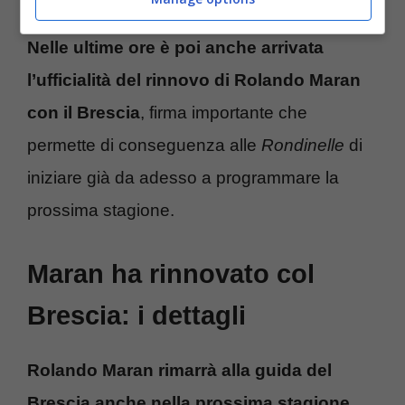
Nelle ultime ore è poi anche arrivata
l’ufficialità del rinnovo di Rolando Maran
con il Brescia
, firma importante che
permette di conseguenza alle
Rondinelle
di
iniziare già da adesso a programmare la
prossima stagione.
Maran ha rinnovato col
Brescia: i dettagli
Rolando Maran rimarrà alla guida del
Brescia anche nella prossima stagione
.