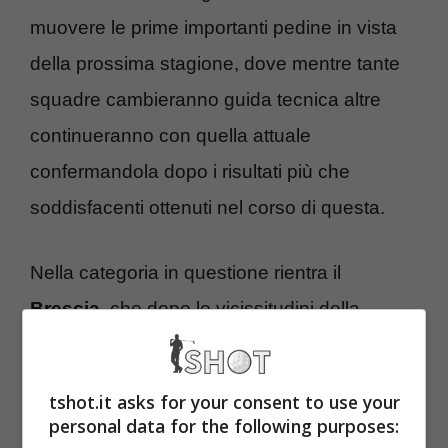
muovere le prime importanti pedine in vista
della prossima stagione, dove mentre tante
squadre cambieranno guida tecnica altre
continueranno con quella attuale
confermandola dopo i risultati più che
soddisfacenti ottenuti nel corso di questa.
Nella categoria in questione rientra il
Brescia
, che dopo le vicissitudini della
passata estate, fra la retrocessione, il
ripescaggio, le rivolte dei tifosi e quant’altro,
tshot.it asks for your consent to use your
sembrerebbe aver finalmente ritrovato un po’
personal data for the following purposes: