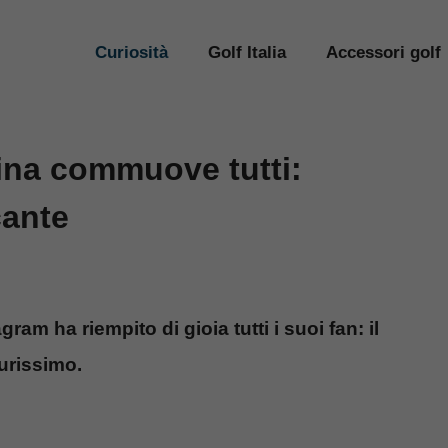
Curiosità
Golf Italia
Accessori golf
dina commuove tutti:
cante
am ha riempito di gioia tutti i suoi fan: il
urissimo.