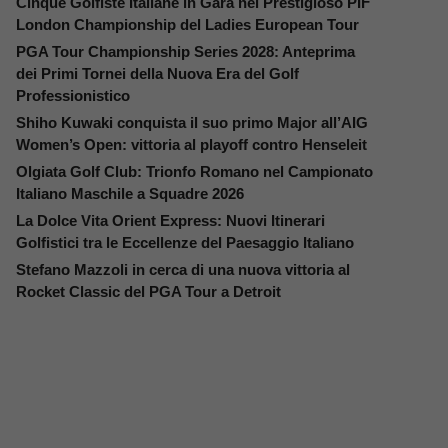
Cinque Golfiste Italiane in Gara nel Prestigioso PIF
London Championship del Ladies European Tour
PGA Tour Championship Series 2028: Anteprima
dei Primi Tornei della Nuova Era del Golf
Professionistico
Shiho Kuwaki conquista il suo primo Major all’AIG
Women’s Open: vittoria al playoff contro Henseleit
Olgiata Golf Club: Trionfo Romano nel Campionato
Italiano Maschile a Squadre 2026
La Dolce Vita Orient Express: Nuovi Itinerari
Golfistici tra le Eccellenze del Paesaggio Italiano
Stefano Mazzoli in cerca di una nuova vittoria al
Rocket Classic del PGA Tour a Detroit