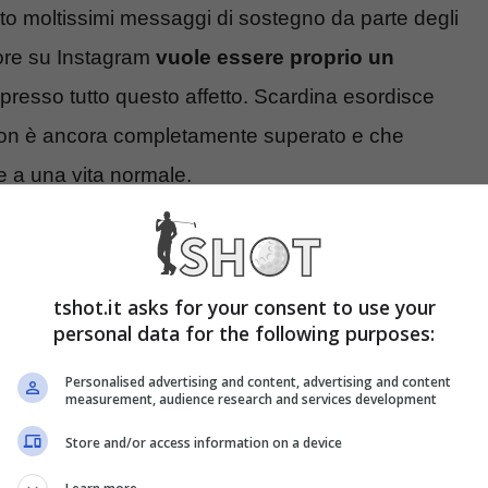
uto moltissimi messaggi di sostegno da parte degli
 ore su Instagram
vuole essere proprio un
presso tutto questo affetto. Scardina esordisce
 non è ancora completamente superato e che
e a una vita normale.
ost su Instagram è
tshot.it asks for your consent to use your
personal data for the following purposes:
 di Fede e di essere pertanto
grato di poter
Personalised advertising and content, advertising and content
measurement, audience research and services development
alche mese fa era in lotta per la sopravvivenza.
Store and/or access information on a device
a tutti i messaggi di supporto perché la
tante, sia a livello fisico che mentale.