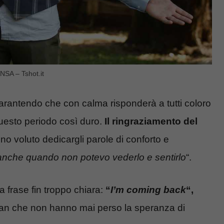
NSA – Tshot.it
garantendo che con calma risponderà a tutti coloro
uesto periodo così duro.
Il ringraziamento del
no voluto dedicargli parole di conforto e
anche quando non potevo vederlo e sentirlo
“.
frase fin troppo chiara:
“
I’m coming back
“,
ti fan che non hanno mai perso la speranza di