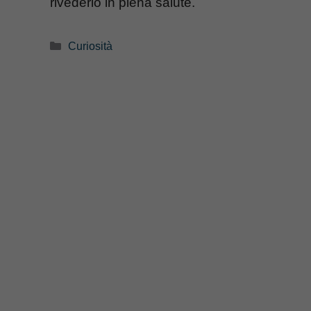
rivederlo in piena salute.
Categorie
Curiosità