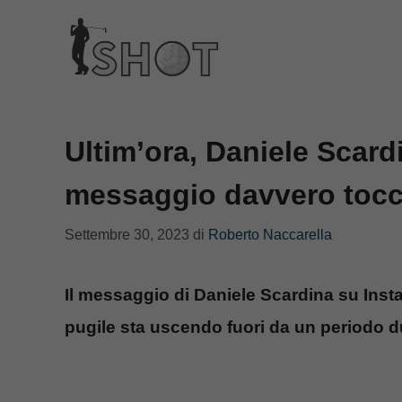
Vai
al
contenuto
Ultim’ora, Daniele Scar
messaggio davvero toc
Settembre 30, 2023
di
Roberto Naccarella
Il messaggio di Daniele Scardina su Instagr
pugile sta uscendo fuori da un periodo d