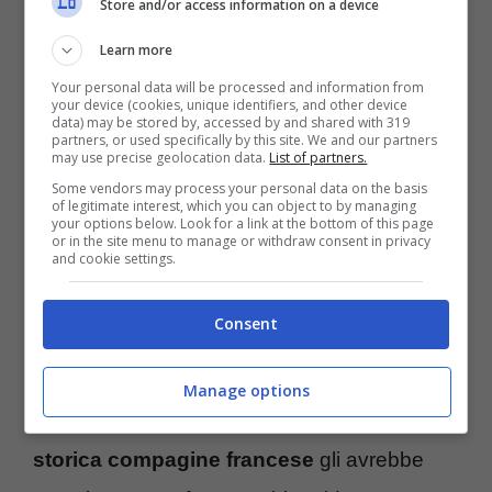
Store and/or access information on a device
ed anche se ci è voluto un po’ di tempo, a 16
Learn more
giorni dalla fine del
calciomercato
il
Your personal data will be processed and information from
your device (cookies, unique identifiers, and other device
calciatore, o meglio, l’esubero, starebbe
data) may be stored by, accessed by and shared with 319
partners, or used specifically by this site. We and our partners
finalmente lasciando il
Diavolo
.
may use precise geolocation data.
List of partners.
Some vendors may process your personal data on the basis
of legitimate interest, which you can object to by managing
Stando dunque a quanto riportato dal collega
your options below. Look for a link at the bottom of this page
or in the site menu to manage or withdraw consent in privacy
and cookie settings.
Daniele Longo sul proprio profilo
X
, dopo un
periodo di tensione,
Fode Ballo-Touré
si
Consent
sarebbe finalmente deciso ad
andare via dal
Milan
. Il terzino senegalese ha imputato per
Manage options
parecchio i piedi, ma l’
interesse di una
storica compagine francese
gli avrebbe