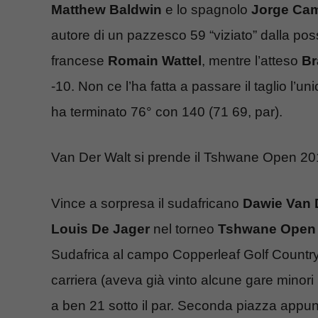
Matthew Baldwin
e lo spagnolo
Jorge Cam
autore di un pazzesco 59 “viziato” dalla possi
francese
Romain Wattel
, mentre l’atteso
Br
-10. Non ce l’ha fatta a passare il taglio l’
ha terminato 76° con 140 (71 69, par).
Van Der Walt si prende il Tshwane Open 2
Vince a sorpresa il sudafricano
Dawie Van 
Louis De Jager
nel torneo
Tshwane Open
Sudafrica al campo Copperleaf Golf Country Es
carriera (aveva già vinto alcune gare minori 
a ben 21 sotto il par. Seconda piazza appunt