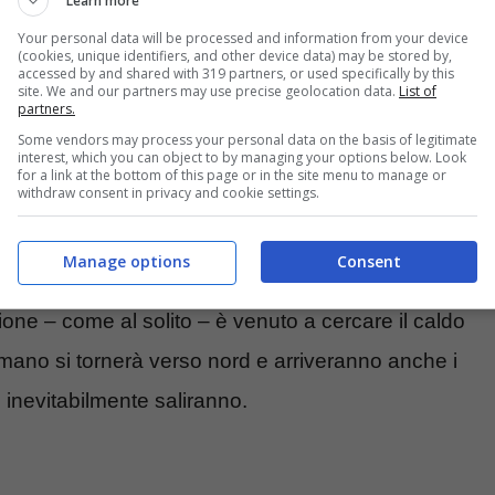
Learn more
esson e il sudafricano Charl Coetzee, mentre il
Your personal data will be processed and information from your device
minando addirittura al 27° posto con 277 (-11) a
(cookies, unique identifiers, and other device data) may be stored by,
accessed by and shared with 319 partners, or used specifically by this
teo Delpodio
si è classificato al 48° posto con
site. We and our partners may use precise geolocation data.
List of
partners.
zurro
Edoardo Molinari
è uscito al taglio con un
Some vendors may process your personal data on the basis of legitimate
interest, which you can object to by managing your options below. Look
er un solo colpo soltanto, peccato: è già la quarta
for a link at the bottom of this page or in the site menu to manage or
withdraw consent in privacy and cookie settings.
l torneo era stato organizzato in collaborazione
è appunto giocato sul percorso del Copperleaf Golf
Manage options
Consent
dafrica ed è la sesta e ultima tappa in Sudafrica
ione – come al solito – è venuto a cercare il caldo
 mano si tornerà verso nord e arriveranno anche i
 inevitabilmente saliranno.