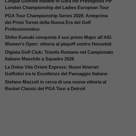
Cinque Golfiste Italiane in Gara nel Prestigioso PIF
London Championship del Ladies European Tour
PGA Tour Championship Series 2028: Anteprima
dei Primi Tornei della Nuova Era del Golf
Professionistico
Shiho Kuwaki conquista il suo primo Major all’AIG
Women’s Open: vittoria al playoff contro Henseleit
Olgiata Golf Club: Trionfo Romano nel Campionato
Italiano Maschile a Squadre 2026
La Dolce Vita Orient Express: Nuovi Itinerari
Golfistici tra le Eccellenze del Paesaggio Italiano
Stefano Mazzoli in cerca di una nuova vittoria al
Rocket Classic del PGA Tour a Detroit