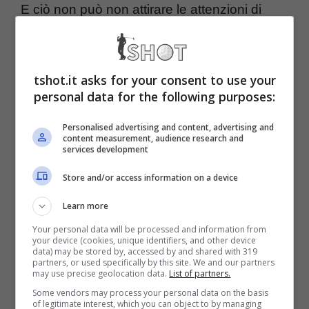
E ciò non può non attirare le attenzioni di
tutti, anche di coloro i quali non vanno
sempre d’accordo con le opinioni del pilota
tshot.it asks for your consent to use your
olandese.
personal data for the following purposes:
Max Verstappen netto sulla
Personalised advertising and content, advertising and
content measurement, audience research and
services development
Formula Academy: “Vetture
Store and/or access information on a device
lente, aumentare il livello”
Learn more
Your personal data will be processed and information from
Verstappen
ha trionfato a
Suzuka
in
your device (cookies, unique identifiers, and other device
data) may be stored by, accessed by and shared with 319
maniera evidente, non lasciando speranze al
partners, or used specifically by this site. We and our partners
may use precise geolocation data.
List of partners.
compagno
Perez
e ai ferraristi
Sainz
e
Some vendors may process your personal data on the basis
of legitimate interest, which you can object to by managing