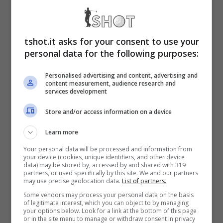
lanciato in tal senso
una sorta di report
su
questi primi giorni di vita al Villaggio Olimpico
tshot.it asks for your consent to use your
parigino. Un enorme comprensorio, che
personal data for the following purposes:
aveva già fatto parlare di sé per la presenza
Personalised advertising and content, advertising and
content measurement, audience research and
dei letti “di cartone”, composti infatti da
services development
scatole compatte anziché da materiali
Store and/or access information on a device
classici quali legno o metallo.
Learn more
Your personal data will be processed and information from
your device (cookies, unique identifiers, and other device
data) may be stored by, accessed by and shared with 319
partners, or used specifically by this site. We and our partners
may use precise geolocation data.
List of partners.
Some vendors may process your personal data on the basis
of legitimate interest, which you can object to by managing
your options below. Look for a link at the bottom of this page
or in the site menu to manage or withdraw consent in privacy