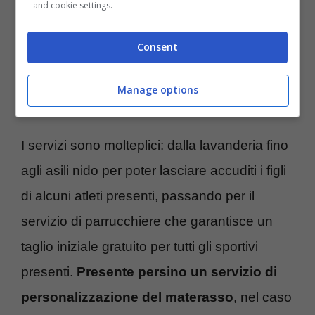
and cookie settings.
Consent
Dal cibo al parrucchiere passando per gli asili: tutti i servizi
Manage options
del Villaggio (Ansa) – Tshot.it
I servizi sono molteplici: dalla lavanderia fino
agli asili nido per poter lasciare accuditi i figli
di alcuni atleti presenti, passando per il
servizio di parrucchiere che garantisce un
taglio iniziale gratuito per tutti gli sportivi
presenti.
Presente persino un servizio di
personalizzazione del materasso
, nel caso